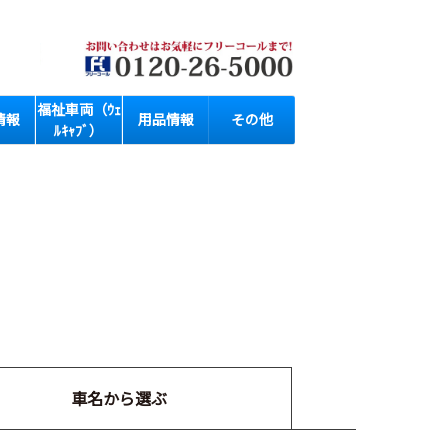
福祉車両（ｳｪ
情報
用品情報
その他
ﾙｷｬﾌﾞ）
車名から選ぶ