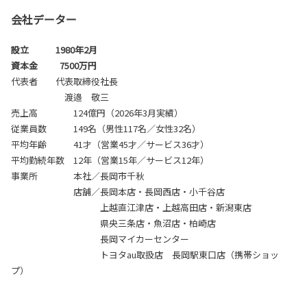
会社データー
設立 1980年2月
資本金 7500万円
代表者 代表取締役社長
渡邉 敬三
売上高 124億円（2026年3月実績）
従業員数 149名（男性117名／女性32名）
平均年齢 41才（営業45才／サービス36才）
平均勤続年数 12年（営業15年／サービス12年）
事業所 本社／長岡市千秋
店舗／長岡本店・長岡西店・
小千谷店
上越直江津店・上越高田店・新潟東店
県央三条店
・魚沼店
・柏崎店
長岡マイカーセンター
トヨタau取扱店 長岡駅東口店（携帯ショッ
プ）