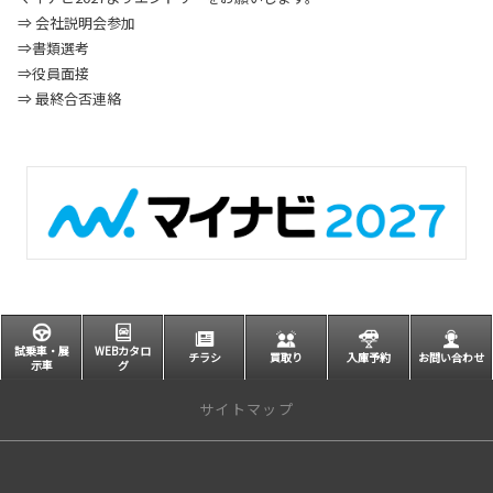
⇒ 会社説明会参加
⇒書類選考
⇒役員面接
⇒ 最終合否連絡
試乗車・展
WEBカタロ
チラシ
買取り
入庫予約
お問い合わせ
示車
グ
サイトマップ
トップページ