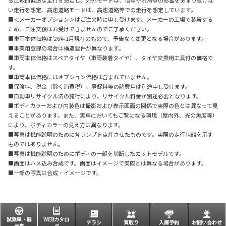
い走行を想定、高速道路モードは、高速道路等での走行を想定しています。
■＜メーカーオプション＞はご注文時に申し受けます。メーカーの工場で装着する
ため、ご注文後はお受けできませんのでご了承ください。
■車両本体価格は'26年1月現在のもので、予告なく変更となる場合があります。
■事業用登録の場合は構造要件が異なります。
■車両本体価格はスペアタイヤ（車両装着タイヤ）、タイヤ交換用工具付の価格で
す。
■車両本体価格にはオプション価格は含まれていません。
■保険料、税金（除く消費税）、登録料等の諸費用は別途申し受けます。
■自動車リサイクル法の施行により、リサイクル料金が別途必要となります。
■ボディカラーおよび内装色は撮影および表示画面の関係で実際の色とは異なって見
えることがあります。また、実車においてもご覧になる環境（屋内外、光の角度等）
により、ボディカラーの見え方は異なります。
■写真は機能説明のために各ランプを点灯させたものです。実際の走行状態を示す
ものではありません。
■写真は機能説明のためにボディの一部を切断したカットモデルです。
■画面はハメ込み合成です。画面はイメージで実際とは異なる場合があります。
■一部の写真は合成・イメージです。
試乗車・展
WEBカタロ
チラシ
買取り
入庫予約
お問い合わせ
示車
グ