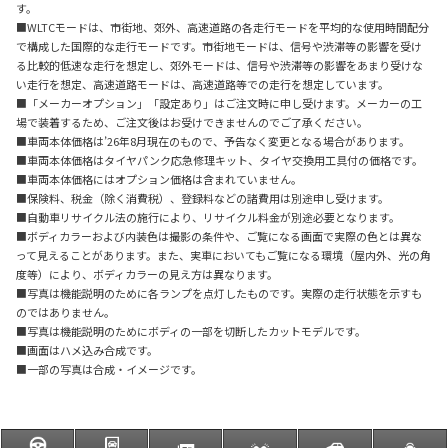
す。
■WLTCモードは、市街地、郊外、高速道路の各走行モードを平均的な使用時間配分
で構成した国際的な走行モードです。市街地モードは、信号や渋滞等の影響を受け
る比較的低速な走行を想定し、郊外モードは、信号や渋滞等の影響をあまり受けな
い走行を想定、高速道路モードは、高速道路等での走行を想定しています。
■「メーカーオプション」「設定あり」はご注文時に申し受けます。メーカーの工
場で装着するため、ご注文後はお受けできませんのでご了承ください。
■車両本体価格は’26年8月現在のもので、予告なく変更となる場合があります。
■車両本体価格はタイヤパンク応急修理キット、タイヤ交換用工具付の価格です。
■車両本体価格にはオプション価格は含まれていません。
■保険料、税金（除く消費税）、登録料などの諸費用は別途申し受けます。
■自動車リサイクル法の施行により、リサイクル料金が別途必要となります。
■ボディカラーおよび内装色は撮影の条件や、ご覧になる画面で実際の色とは異な
って見えることがあります。また、実車においてもご覧になる環境（屋内外、光の角
度等）により、ボディカラーの見え方は異なります。
■写真は機能説明のために各ランプを点灯したものです。実際の走行状態を示すも
のではありません。
■写真は機能説明のためにボディの一部を切断したカットモデルです。
■画面はハメ込み合成です。
■一部の写真は合成・イメージです。