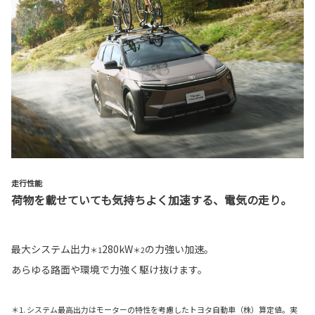
走行性能
荷物を載せていても気持ちよく加速する、電気の走り。
最大システム出力
280kW
の力強い加速。
＊1
＊2
あらゆる路面や環境で力強く駆け抜けます。
＊1. システム最高出力はモーターの特性を考慮したトヨタ自動車（株）算定値。実