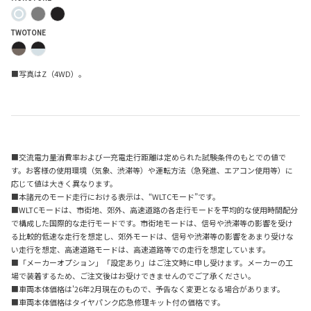
TWOTONE
■写真はZ（4WD）。
■交流電力量消費率および一充電走行距離は定められた試験条件のもとでの値で
す。お客様の使用環境（気象、渋滞等）や運転方法（急発進、エアコン使用等）に
応じて値は大きく異なります。
■本諸元のモード走行における表示は、“WLTCモード”です。
■WLTCモードは、市街地、郊外、高速道路の各走行モードを平均的な使用時間配分
で構成した国際的な走行モードです。市街地モードは、信号や渋滞等の影響を受け
る比較的低速な走行を想定し、郊外モードは、信号や渋滞等の影響をあまり受けな
い走行を想定、高速道路モードは、高速道路等での走行を想定しています。
■「メーカーオプション」「設定あり」はご注文時に申し受けます。メーカーの工
場で装着するため、ご注文後はお受けできませんのでご了承ください。
■車両本体価格は'26年2月現在のもので、予告なく変更となる場合があります。
■車両本体価格はタイヤパンク応急修理キット付の価格です。