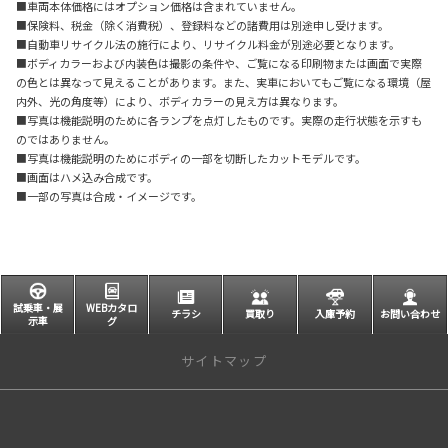
■車両本体価格にはオプション価格は含まれていません。
■保険料、税金（除く消費税）、登録料などの諸費用は別途申し受けます。
■自動車リサイクル法の施行により、リサイクル料金が別途必要となります。
■ボディカラーおよび内装色は撮影の条件や、ご覧になる印刷物または画面で実際
の色とは異なって見えることがあります。また、実車においてもご覧になる環境（屋
内外、光の角度等）により、ボディカラーの見え方は異なります。
■写真は機能説明のために各ランプを点灯したものです。実際の走行状態を示すも
のではありません。
■写真は機能説明のためにボディの一部を切断したカットモデルです。
■画面はハメ込み合成です。
■一部の写真は合成・イメージです。
試乗車・展
WEBカタロ
チラシ
買取り
入庫予約
お問い合わせ
示車
グ
サイトマップ
トップページ