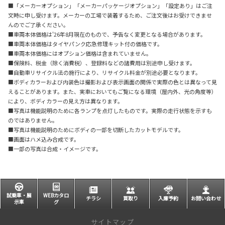
■「メーカーオプション」「メーカーパッケージオプション」「設定あり」はご注
文時に申し受けます。メーカーの工場で装着するため、ご注文後はお受けできませ
んのでご了承ください。
■車両本体価格は'26年8月現在のもので、予告なく変更となる場合があります。
■車両本体価格はタイヤパンク応急修理キット付の価格です。
■車両本体価格にはオプション価格は含まれていません。
■保険料、税金（除く消費税）、登録料などの諸費用は別途申し受けます。
■自動車リサイクル法の施行により、リサイクル料金が別途必要となります。
■ボディカラーおよび内装色は撮影および表示画面の関係で実際の色とは異なって見
えることがあります。また、実車においてもご覧になる環境（屋内外、光の角度等）
により、ボディカラーの見え方は異なります。
■写真は機能説明のために各ランプを点灯したものです。実際の走行状態を示すも
のではありません。
■写真は機能説明のためにボディの一部を切断したカットモデルです。
■画面はハメ込み合成です。
■一部の写真は合成・イメージです。
試乗車・展
WEBカタロ
チラシ
買取り
入庫予約
お問い合わせ
示車
グ
サイトマップ