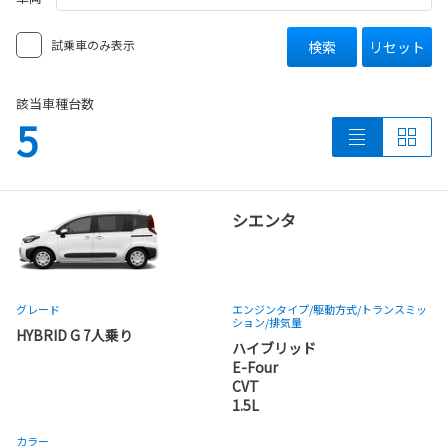
試乗車のみ表示
検索
リセット
該当車種台数
5
シエンタ
グレード
エンジンタイプ
/駆動方式/
トランスミッ
ション
/排気量
HYBRID G 7人乗り
ハイブリッド
E-Four
CVT
1.5L
カラー