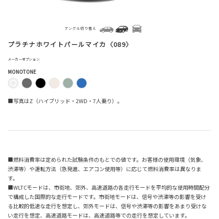
アングル切り替え
プラチナホワイトパールマイカ〈089〉
メーカーオプション
MONOTONE
■写真はZ（ハイブリッド・2WD・7人乗り）。
■燃料消費率は定められた試験条件のもとでの値です。お客様の使用環境（気象、
渋滞等）や運転方法（急発進、エアコン使用等）に応じて燃料消費率は異なりま
す。
■WLTCモードは、市街地、郊外、高速道路の各走行モードを平均的な使用時間配分
で構成した国際的な走行モードです。市街地モードは、信号や渋滞等の影響を受け
る比較的低速な走行を想定し、郊外モードは、信号や渋滞等の影響をあまり受けな
い走行を想定、高速道路モードは、高速道路等での走行を想定しています。