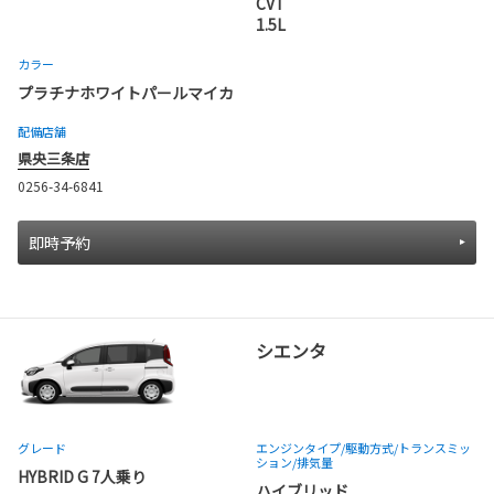
CVT
1.5L
カラー
プラチナホワイトパールマイカ
配備店舗
県央三条店
0256-34-6841
即時予約
シエンタ
グレード
エンジンタイプ
/駆動方式/
トランスミッ
ション
/排気量
HYBRID G 7人乗り
ハイブリッド