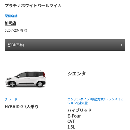
プラチナホワイトパールマイカ
配備店舗
柏崎店
0257-23-7879
即時予約
シエンタ
グレード
エンジンタイプ
/駆動方式/
トランスミッ
ション
/排気量
HYBRID G 7人乗り
ハイブリッド
E-Four
CVT
1.5L