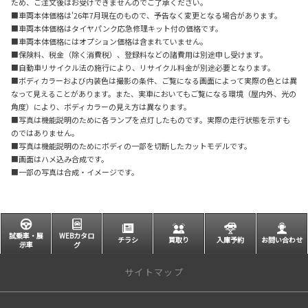
ため、ご注文後はお受けできませんのでご了承ください。
■車両本体価格は'26年7月現在のもので、予告なく変更となる場合があります。
■車両本体価格はタイヤパンク応急修理キット付の価格です。
■車両本体価格にはオプション価格は含まれていません。
■保険料、税金（除く消費税）、登録料などの諸費用は別途申し受けます。
■自動車リサイクル法の施行により、リサイクル料金が別途必要となります。
■ボディカラーおよび内装色は撮影の条件、ご覧になる画面によって実際の色とは異
なって見えることがあります。また、実車においてもご覧になる環境（屋内外、光の
角度）により、ボディカラーの見え方は異なります。
■写真は機能説明のために各ランプを点灯したものです。実際の走行状態を示すも
のではありません。
■写真は機能説明のためにボディの一部を切断したカットモデルです。
■画面はハメ込み合成です。
■一部の写真は合成・イメージです。
試乗車・展
WEBカタロ
チラシ
買取り
入庫予約
お問い合わせ
示車
グ
サイトマップ