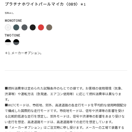
プラチナホワイトパールマイカ〈089〉
＊1
写真はZ。
MONOTONE
TWO TONE
＊1. メーカーオプション。
■燃料消費率は定められた試験条件のもとでの値です。お客様の使用環境（気象、
渋滞等）や運転方法（急発進、エアコン使用等）に応じて燃料消費率は異なりま
す。
■WLTCモードは、市街地、郊外、高速道路の各走行モードを平均的な使用時間配分
で構成した国際的な走行モードです。市街地モードは、信号や渋滞等の影響を受け
る比較的低速な走行を想定し、郊外モードは、信号や渋滞等の影響をあまり受けな
い走行を想定、高速道路モードは、高速道路等での走行を想定しています。
■「メーカーオプション」はご注文時に申し受けます。メーカーの工場で装着する