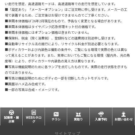
い走行を想定、高速道路モードは、高速道路等での走行を想定しています。
■「設定あり」「メーカーオプション」はご注文時に申し受けます。メーカーの工
場で装着するため、ご注文後はお受けできませんのでご了承ください。
■車両本体価格は'26年2月現在のもので、予告なく変更となる場合があります。
■車両本体価格はタイヤパンク応急修理キット付の価格です。
■車両本体価格にはオプション価格は含まれていません。
■保険料、税金（除く消費税）、登録料などの諸費用は別途申し受けます。
■自動車リサイクル法の施行により、リサイクル料金が別途必要となります。
■ボディカラーおよび内装色は撮影の条件や、ご覧になる環境で実際の色とは異な
って見えることがあります。また、実車においてもご覧になる環境（屋内外、光の角
度等）により、ボディカラーや内装色の見え方は異なります。
■写真は機能説明のために各ランプを点灯したものです。実際の走行状態を示すも
のではありません。
■写真は機能説明のためにボディの一部を切断したカットモデルです。
■画面はハメ込み合成です。
■一部の写真は合成・イメージです。
試乗車・展
WEBカタロ
チラシ
買取り
入庫予約
お問い合わせ
示車
グ
サイトマップ