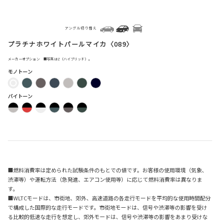
アングル切り替え
プラチナホワイトパールマイカ〈089〉
メーカーオプション ■写真はZ（ハイブリッド）。
モノトーン
バイトーン
■燃料消費率は定められた試験条件のもとでの値です。お客様の使用環境（気象、
渋滞等）や運転方法（急発進、エアコン使用等）に応じて燃料消費率は異なりま
す。
■WLTCモードは、市街地、郊外、高速道路の各走行モードを平均的な使用時間配分
で構成した国際的な走行モードです。市街地モードは、信号や渋滞等の影響を受け
る比較的低速な走行を想定し、郊外モードは、信号や渋滞等の影響をあまり受けな