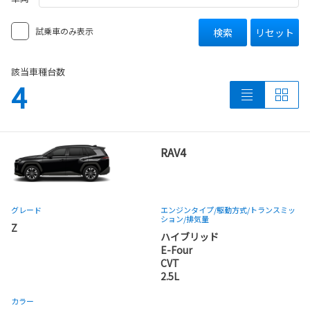
試乗車のみ表示
検索
リセット
該当車種台数
4
RAV4
グレード
エンジンタイプ
/駆動方式/
トランスミッ
ション
/排気量
Z
ハイブリッド
E-Four
CVT
2.5L
カラー