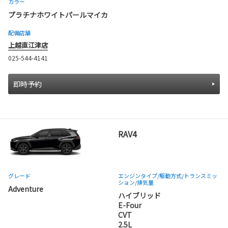
カラー
プラチナホワイトパールマイカ
配備店舗
上越直江津店
025-544-4141
即時予約
RAV4
グレード
エンジンタイプ
/駆動方式/
トランスミッ
ション
/排気量
Adventure
ハイブリッド
E-Four
CVT
2.5L