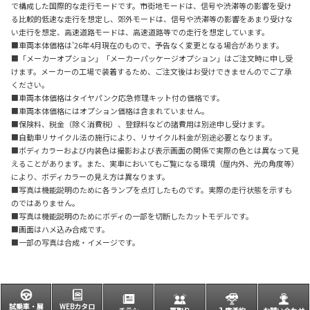
で構成した国際的な走行モードです。市街地モードは、信号や渋滞等の影響を受け
る比較的低速な走行を想定し、郊外モードは、信号や渋滞等の影響をあまり受けな
い走行を想定、高速道路モードは、高速道路等での走行を想定しています。
■車両本体価格は’26年4月現在のもので、予告なく変更となる場合があります。
■「メーカーオプション」「メーカーパッケージオプション」はご注文時に申し受
けます。メーカーの工場で装着するため、ご注文後はお受けできませんのでご了承
ください。
■車両本体価格はタイヤパンク応急修理キット付の価格です。
■車両本体価格にはオプション価格は含まれていません。
■保険料、税金（除く消費税）、登録料などの諸費用は別途申し受けます。
■自動車リサイクル法の施行により、リサイクル料金が別途必要となります。
■ボディカラーおよび内装色は撮影および表示画面の関係で実際の色とは異なって見
えることがあります。また、実車においてもご覧になる環境（屋内外、光の角度等）
により、ボディカラーの見え方は異なります。
■写真は機能説明のために各ランプを点灯したものです。実際の走行状態を示すも
のではありません。
■写真は機能説明のためにボディの一部を切断したカットモデルです。
■画面はハメ込み合成です。
■一部の写真は合成・イメージです。
試乗車・展
WEBカタロ