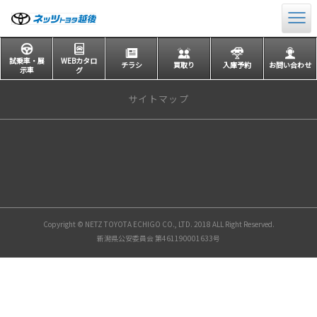
試乗車・展
WEBカタロ
チラシ
買取り
入庫予約
お問い合わせ
示車
グ
サイトマップ
トップページ
店舗一覧
長岡本店
長岡西店
Copyright © NETZ TOYOTA ECHIGO CO., LTD. 2018 ALL Right Reserved.
小千谷店
新潟県公安委員会 第461190001633号
上越直江津店
上越高田店
新潟東店
県央三条店
魚沼店