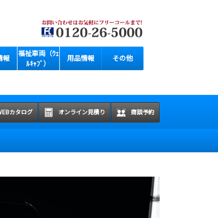
福祉車両（ｳｪ
情報
用品情報
その他
ﾙｷｬﾌﾞ）
WEBカタログ
オンライン見積り
商談予約