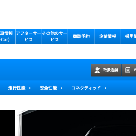
車情報
アフターサー
その他のサー
商談予約
企業情報
採用
-Car）
ビス
ビス
取扱店舗
走行性能
安全性能
コネクティッド