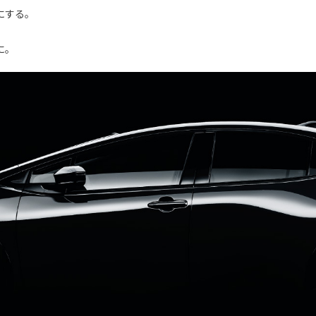
にする。
に。