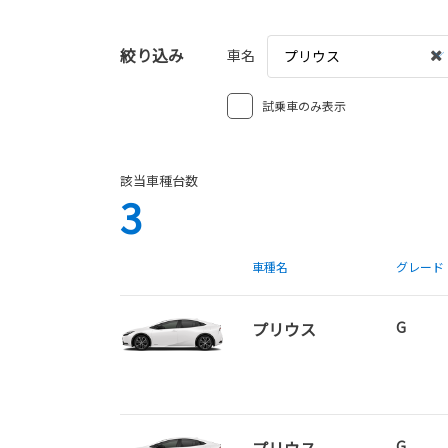
絞り込み
車名
プリウス
試乗車のみ表示
該当車種台数
3
車種名
グレード
プリウス
G
G