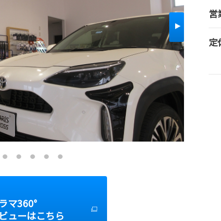
営
定
マ360°
ビューはこちら