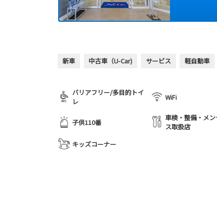
新車
中古車（U-Car)
サービス
軽自動車
バリアフリー/多目的トイ
WiFi
レ
車検・整備・メン
子供110番
ス取扱店
キッズコーナー