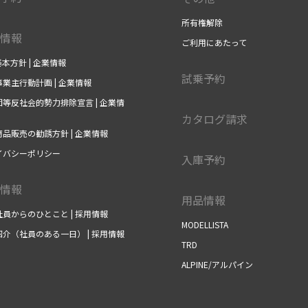
所有権解除
情報
ご利用にあたって
基本方針 | 企業情報
試乗予約
業主行動計画 | 企業情報
等反社会的勢力排除宣言 | 企業情
カタログ請求
品販売の勧誘方針 | 企業情報
イバシーポリシー
入庫予約
情報
用品情報
員からのひとこと | 採用情報
MODELLISTA
介（社員のある一日） | 採用情報
TRD
ALPINE/アルパイン