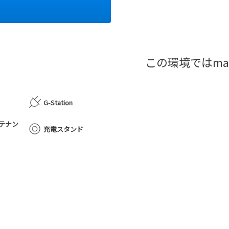
この環境ではma
G-Station
テナン
充電スタンド