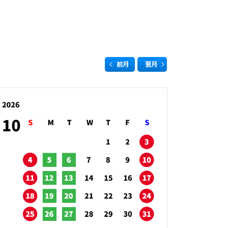
前月
翌月