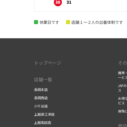
休業日です
店舗１～２人の出番体制です
トップページ
その
携帯・
ービ
店舗一覧
JAF
長岡本店
ス
長岡西店
お得な
ビス
小千谷店
保険に
上越直江津店
上越高田店
商談