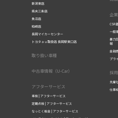
新潟東店
県央三条店
企業
魚沼店
CSR
柏崎店
一般事
長岡マイカーセンター
暴力団
トヨタａｕ取扱店 長岡駅東口店
報
金融商
取り扱い車種
プラ
中古車情報（U-Car）
採用
先輩社
アフターサービス
仕事紹
車検 | アフターサービス
定期点検 | アフターサービス
なっとく板金 | アフターサービス