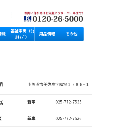
福祉車両（ｳｪ
情報
用品情報
その他
ﾙｷｬﾌﾞ）
所
南魚沼市美佐島字陣場１７８６−１
話
新車
025-772-7535
X
新車
025-772-7536