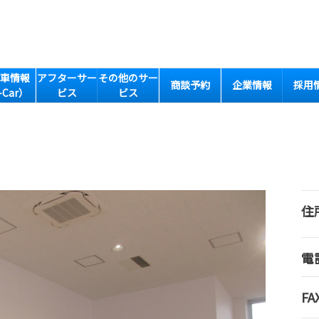
車情報
アフターサー
その他のサー
商談予約
企業情報
採用
-Car）
ビス
ビス
住
電
FA