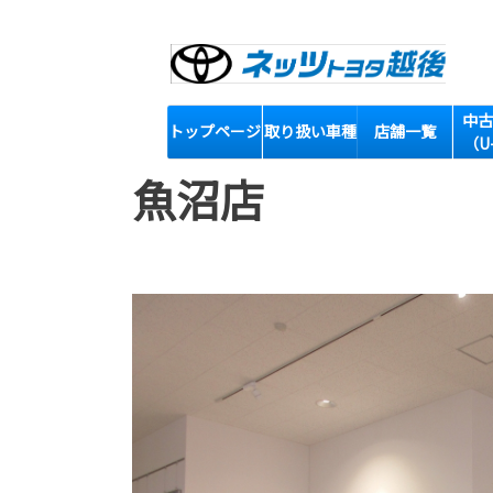
中古
トップページ
取り扱い車種
店舗一覧
（U
魚沼店