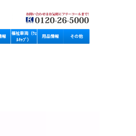
福祉車両（ｳｪ
情報
用品情報
その他
ﾙｷｬﾌﾞ）