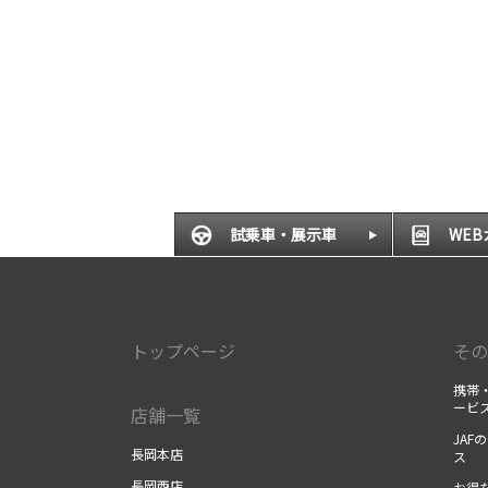
試乗車・展示車
WE
トップページ
その
携帯・
ービ
店舗一覧
JAF
長岡本店
ス
長岡西店
お得な