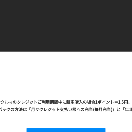
を、おクルマのクレジットご利用期間中に新車購入の場合1ポイント＝1.5円、
ックの方法は「月々クレジット支払い額への充当(毎月充当)」と「年