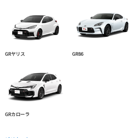
GRヤリス
GR86
GRカローラ