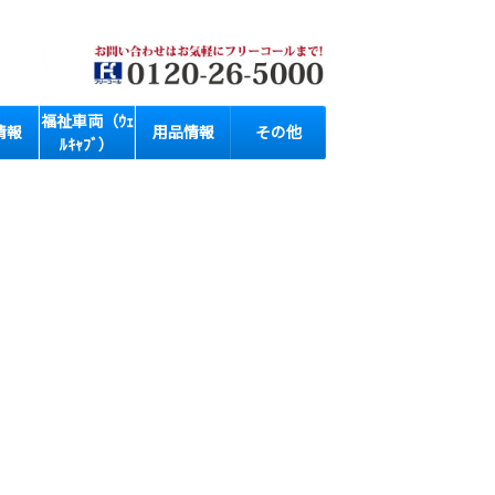
福祉車両（ｳｪ
情報
用品情報
その他
ﾙｷｬﾌﾞ）