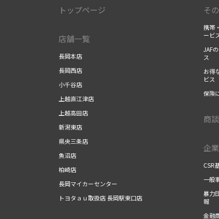
トップページ
その
携帯・
ービ
店舗一覧
JAF
長岡本店
ス
長岡西店
お得な
ビス
小千谷店
保険に
上越直江津店
上越高田店
商談
新潟東店
県央三条店
企業
魚沼店
CSR
柏崎店
一般事
長岡マイカーセンター
暴力団
トヨタａｕ取扱店 長岡駅東口店
報
金融商