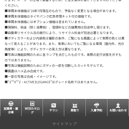
ください。
■車両本体価格は'26年7月現在のもので、予告なく変更となる場合があります。
■車両本体価格はタイヤパンク応急修理キット付の価格です。
■車両本体価格にはオプション価格は含まれていません。
■保険料、税金（除く消費税）、登録料などの諸費用は別途申し受けます。
■自動車リサイクル法の施行により、リサイクル料金が別途必要となります。
■ボディカラーおよび内装色は撮影の条件、ご覧になる画面によって実際の色とは異
なって見えることがあります。また、実車においてもご覧になる環境（屋内外、光の
角度等）により、ボディカラーの見え方は異なります。
■写真は機能説明のために各ランプを点灯したものです。実際の走行状態を示すも
のではありません。
■写真は機能説明のためにボディの一部を切断したカットモデルです。
■画面はハメ込み合成です。
■一部の写真は合成・イメージです。
■“Z”“X”“Z・ACTIVE ELEGANCE”はグレード名称ではありません。
試乗車・展
WEBカタロ
チラシ
買取り
入庫予約
お問い合わせ
示車
グ
サイトマップ