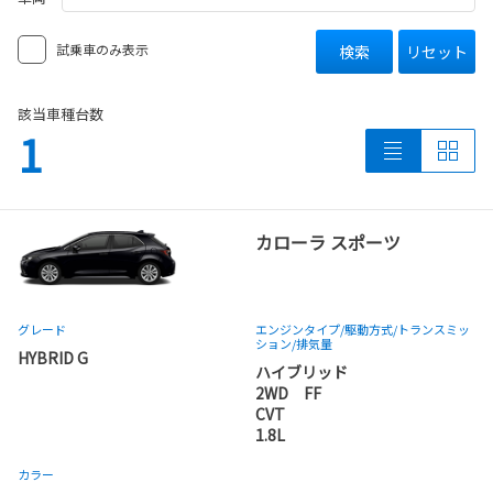
試乗車のみ表示
検索
リセット
該当車種台数
1
カローラ スポーツ
グレード
エンジンタイプ
/駆動方式/
トランスミッ
ション
/排気量
HYBRID G
ハイブリッド
2WD FF
CVT
1.8L
カラー