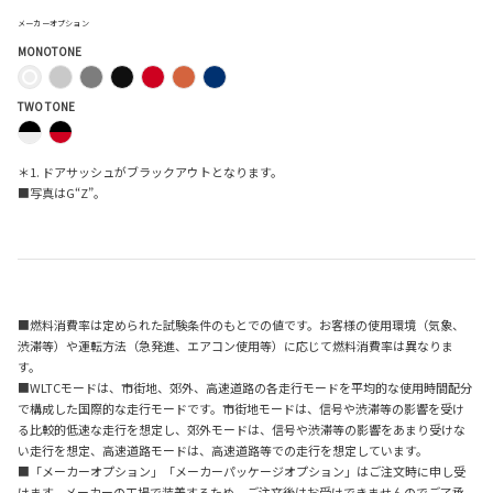
メーカーオプション
MONOTONE
TWO TONE
＊1. ドアサッシュがブラックアウトとなります。
■写真はG“Z”。
■燃料消費率は定められた試験条件のもとでの値です。お客様の使用環境（気象、
渋滞等）や運転方法（急発進、エアコン使用等）に応じて燃料消費率は異なりま
す。
■WLTCモードは、市街地、郊外、高速道路の各走行モードを平均的な使用時間配分
で構成した国際的な走行モードです。市街地モードは、信号や渋滞等の影響を受け
る比較的低速な走行を想定し、郊外モードは、信号や渋滞等の影響をあまり受けな
い走行を想定、高速道路モードは、高速道路等での走行を想定しています。
■「メーカーオプション」「メーカーパッケージオプション」はご注文時に申し受
けます。メーカーの工場で装着するため、ご注文後はお受けできませんのでご了承