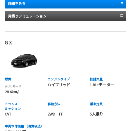
詳細をみる
見積りシミュレーション
G X
燃費
エンジンタイプ
総排気量
ハイブリッド
1.8L+モーター
WLTCモード
28.6km/L
トランス
駆動方法
乗車定員
ミッション
CVT
2WD FF
5人乗り
車両本体価格
（消費税込）