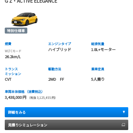
G Z・ACTIVE ELEGANCE
燃費
エンジンタイプ
総排気量
ハイブリッド
1.8L+モーター
WLTCモード
26.2km/L
トランス
駆動方法
乗車定員
ミッション
CVT
2WD FF
5人乗り
車両本体価格
（消費税込）
3,438,000 円
（税抜 3,125,455 円）
詳細をみる
見積りシミュレーション