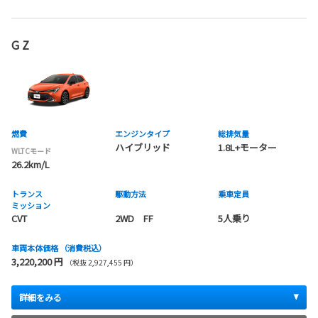
G Z
燃費
エンジンタイプ
総排気量
ハイブリッド
1.8L+モーター
WLTCモード
26.2km/L
トランス
駆動方法
乗車定員
ミッション
CVT
2WD FF
5人乗り
車両本体価格
（消費税込）
3,220,200 円
（税抜 2,927,455 円）
詳細をみる