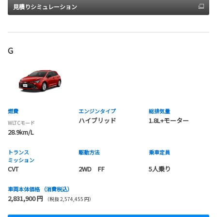
見積りシミュレーション
G
燃費
エンジンタイプ
総排気量
ハイブリッド
1.8L+モーター
WLTCモード
28.9km/L
トランス
駆動方法
乗車定員
ミッション
CVT
2WD FF
5人乗り
車両本体価格
（消費税込）
2,831,900 円
（税抜 2,574,455 円）