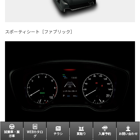
スポーティシート［ファブリック］
試乗車・展
WEBカタロ
チラシ
買取り
入庫予約
お問い合わせ
示車
グ
アナログメーター＋4.2インチTFTカラーマルチインフォメーショ