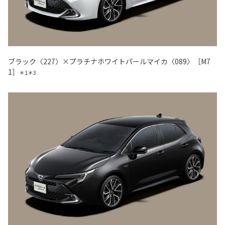
ブラック〈227〉×プラチナホワイトパールマイカ〈089〉［M7
1］
＊1＊3