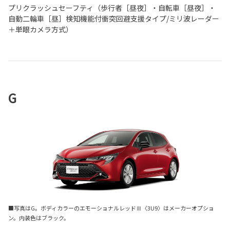
プリクラッシュセーフティ（歩行者［昼夜］・自転車［昼夜］・
自動二輪車［昼］検知機能付衝突回避支援タイプ/ミリ波レーダー
＋単眼カメラ方式）
G
■写真はG。ボディカラーのエモーショナルレッドⅢ〈3U9〉はメーカーオプショ
ン。内装色はブラック。