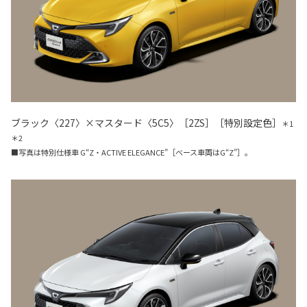
ブラック〈227〉×マスタード〈5C5〉［2ZS］［特別設定色］
＊1
＊2
■写真は特別仕様車 G“Z・ACTIVE ELEGANCE”［ベース車両はG“Z”］。