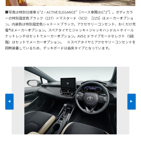
■写真は特別仕様車 G“Z・ACTIVE ELEGANCE”［ベース車両はG“Z”］。ボディカラ
ーの特別設定色ブラック〈227〉×マスタード〈5C5〉［2ZS］はメーカーオプショ
ン。内装色は特別設定色シャトー×ブラック。アクセサリーコンセント、おくだけ充
電®はメーカーオプション。スペアタイヤとジャッキ＋ジャッキハンドル＋ホイール
ナットレンチはセットでメーカーオプション。AVSとドライブモードセレクト（5段
階）はセットでメーカーオプション。 ※スペアタイヤとアクセサリーコンセントを
同時装着しているため、デッキボードは高床タイプとなっています。