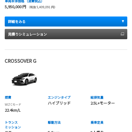
車両本体価格
（消費税込）
5,950,000 円
（税抜 5,409,091 円）
詳細をみる
見積りシミュレーション
CROSSOVER G
燃費
エンジンタイプ
総排気量
ハイブリッド
2.5L+モーター
WLTCモード
22.4km/L
トランス
駆動方法
乗車定員
ミッション