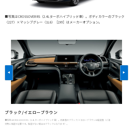
■写真はCROSSOVER RS（2.4Lターボハイブリッド車）。ボディカラーのブラック
〈227〉×マッシブグレー〈1L6〉［2XY］はメーカーオプション。
ブラック/イエローブラウン
■写真はCROSSOVER RS（2.4Lターボハイブリッド車）。内装色のブラック/イエローブラウンは設定色（ご注
文時に指定が必要です。指定がない場合はブラックになります）。