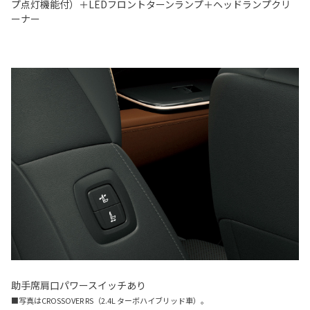
プ点灯機能付）＋LEDフロントターンランプ＋ヘッドランプクリ
ーナー
助手席肩口パワースイッチあり
■写真はCROSSOVER RS（2.4L ターボハイブリッド車）。