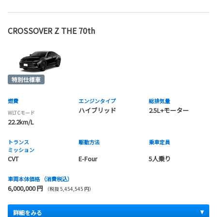
CROSSOVER Z THE 70th
燃費
エンジンタイプ
総排気量
ハイブリッド
2.5L+モーター
WLTCモード
22.2km/L
トランス
駆動方法
乗車定員
ミッション
CVT
E-Four
5人乗り
車両本体価格
（消費税込）
6,000,000 円
（税抜 5,454,545 円）
詳細をみる