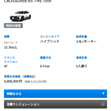
CROSSOVER RS THE 70th
燃費
エンジンタイプ
総排気量
ハイブリッド
2.4L+モーター
WLTCモード
15.7km/L
トランス
駆動方法
乗車定員
ミッション
AT
E-Four
5人乗り
車両本体価格
（消費税込）
6,800,000 円
（税抜 6,181,818 円）
詳細をみる
見積りシミュレーション