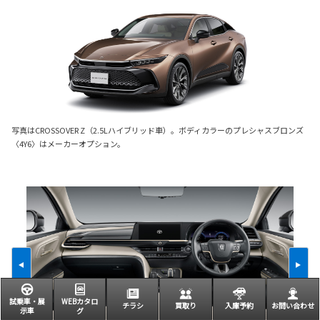
写真はCROSSOVER Z（2.5Lハイブリッド車）。ボディカラーのプレシャスブロンズ
〈4Y6〉はメーカーオプション。
試乗車・展
WEBカタロ
チラシ
買取り
入庫予約
お問い合わせ
示車
グ