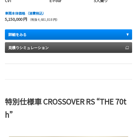
CVT
E-Four
5人乗り
車両本体価格
（消費税込）
5,150,000 円
（税抜 4,681,818 円）
詳細をみる
見積りシミュレーション
特別仕様車 CROSSOVER RS “THE 70t
h”