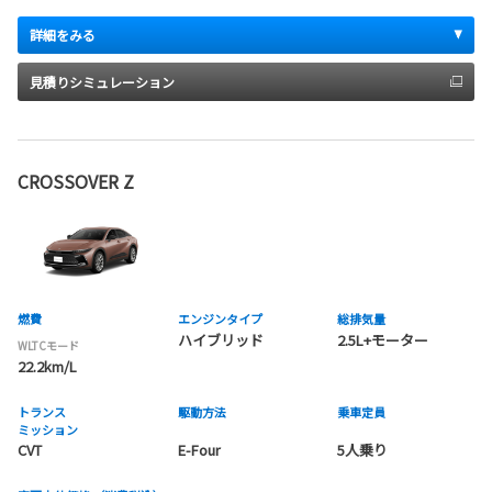
詳細をみる
見積りシミュレーション
CROSSOVER Z
燃費
エンジンタイプ
総排気量
ハイブリッド
2.5L+モーター
WLTCモード
22.2km/L
トランス
駆動方法
乗車定員
ミッション
CVT
E-Four
5人乗り