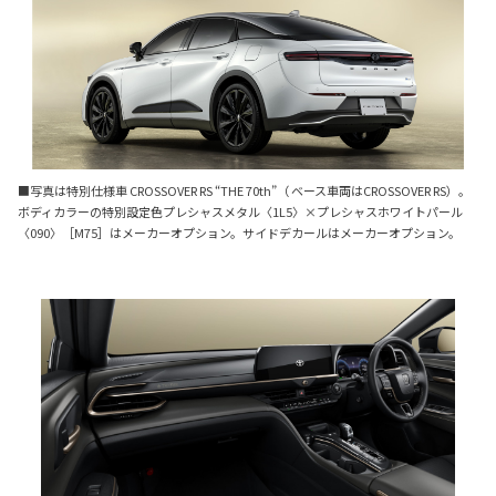
■写真は特別仕様車 CROSSOVER RS “THE 70th”（ ベース車両はCROSSOVER RS）。
ボディカラーの特別設定色プレシャスメタル〈1L5〉×プレシャスホワイトパール
〈090〉［M75］はメーカーオプション。サイドデカールはメーカーオプション。