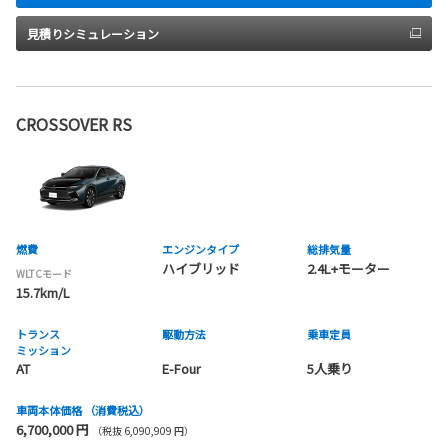
見積りシミュレーション
CROSSOVER RS
燃費
エンジンタイプ
総排気量
ハイブリッド
2.4L+モーター
WLTCモード
15.7km/L
トランス
駆動方法
乗車定員
ミッション
AT
E-Four
5人乗り
車両本体価格
（消費税込）
6,700,000 円
（税抜 6,090,909 円）