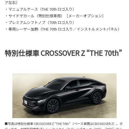
ア左右）
・マニュアルケース（THE 70th ロゴ入り）
・サイドデカール（特別仕様車用）［メーカーオプション］
・プレミアムシフトノブ（70th ロゴ入り）
・専用レーザー加飾（THE 70th ロゴ入り／インストルメントパネル）
特別仕様車 CROSSOVER Z “THE 70th”
■写真は特別仕様車 CROSSOVER Z “THE 70th”（ ベース車両はCROSSOVER Z）。ボ
ディカラーの特別設定色プレシャスメタル〈1L5〉×ブラック〈202〉［M76］はメ