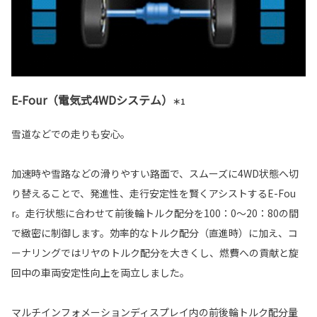
E-Four（電気式4WDシステム）
＊1
雪道などでの走りも安心。
加速時や雪路などの滑りやすい路面で、スムーズに4WD状態へ切
り替えることで、発進性、走行安定性を賢くアシストするE-Fou
r。走行状態に合わせて前後輪トルク配分を100：0～20：80の間
で緻密に制御します。効率的なトルク配分（直進時）に加え、コ
ーナリングではリヤのトルク配分を大きくし、燃費への貢献と旋
回中の車両安定性向上を両立しました。
マルチインフォメーションディスプレイ内の前後輪トルク配分量