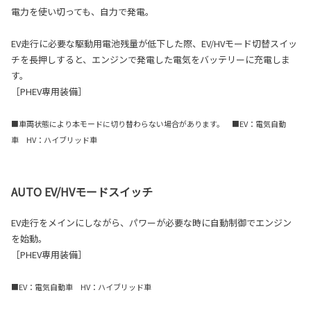
電力を使い切っても、自力で発電。
EV走行に必要な駆動用電池残量が低下した際、EV/HVモード切替スイッ
チを長押しすると、エンジンで発電した電気をバッテリーに充電しま
す。
［PHEV専用装備］
■車両状態により本モードに切り替わらない場合があります。 ■EV：電気自動
車 HV：ハイブリッド車
AUTO EV/HVモードスイッチ
EV走行をメインにしながら、パワーが必要な時に自動制御でエンジン
を始動。
［PHEV専用装備］
■EV：電気自動車 HV：ハイブリッド車