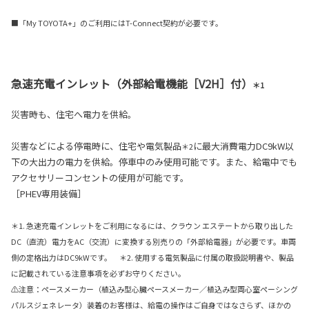
■「My TOYOTA+」のご利用にはT-Connect契約が必要です。
急速充電インレット（外部給電機能［V2H］付）
＊1
災害時も、住宅へ電力を供給。
災害などによる停電時に、住宅や電気製品
に最大消費電力DC9kW以
＊2
下の大出力の電力を供給。停車中のみ使用可能です。また、給電中でも
アクセサリーコンセントの使用が可能です。
［PHEV専用装備］
＊1. 急速充電インレットをご利用になるには、クラウン エステートから取り出した
DC（直流）電力をAC（交流）に変換する別売りの「外部給電器」が必要です。車両
側の定格出力はDC9kWです。 ＊2. 使用する電気製品に付属の取扱説明書や、製品
に記載されている注意事項を必ずお守りください。
⚠注意：ペースメーカー（植込み型心臓ペースメーカー／植込み型両心室ペーシング
パルスジェネレータ）装着のお客様は、給電の操作はご自身ではなさらず、ほかの