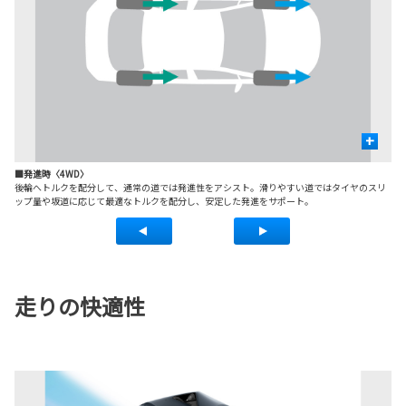
+
■発進時〈4WD〉
■
後輪へトルクを配分して、通常の道では発進性をアシスト。滑りやすい道ではタイヤのスリ
ス
ップ量や坂道に応じて最適なトルクを配分し、安定した発進をサポート。
走りの快適性