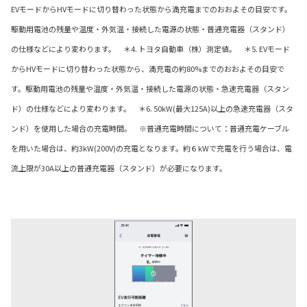
EVモードからHVモードに切り替わった状態から満充電までのおおよその目安です。
駆動用電池の残量や温度・外気温・接続した電源の状態・普通充電器（スタンド）
の仕様などにより変わります。 ＊4. トヨタ自動車（株）測定値。 ＊5. EVモード
からHVモードに切り替わった状態から、満充電の約80%までのおおよその目安で
す。駆動用電池の残量や温度・外気温・接続した電源の状態・急速充電器（スタン
ド）の仕様などにより変わります。 ＊6. 50kW(最大125A)以上の急速充電器（スタ
ンド）を使用した場合の充電時間。 ※普通充電時間について：普通充電ケーブル
を用いた場合は、約3kW(200V)の充電となります。約６kWで充電を行う場合は、電
流上限が30A以上の普通充電器（スタンド）が必要になります。