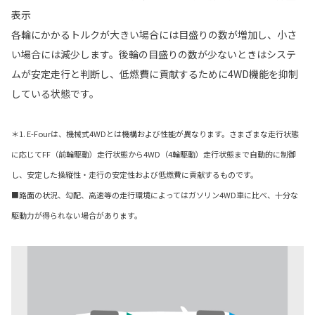
表示
各輪にかかるトルクが大きい場合には目盛りの数が増加し、小さ
い場合には減少します。後輪の目盛りの数が少ないときはシステ
ムが安定走行と判断し、低燃費に貢献するために4WD機能を抑制
している状態です。
＊1. E-Fourは、機械式4WDとは機構および性能が異なります。さまざまな走行状態
に応じてFF（前輪駆動）走行状態から4WD（4輪駆動）走行状態まで自動的に制御
し、安定した操縦性・走行の安定性および低燃費に貢献するものです。
■路面の状況、勾配、高速等の走行環境によってはガソリン4WD車に比べ、十分な
駆動力が得られない場合があります。