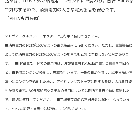
込めば、100Vの外部給電用コンセントに早変わり。合計1500Wま
で対応するので、消費電力の大きな電気製品も安心です。
［PHEV専用装備］
＊1. ヴィークルパワーコネクターは走行中に使用できません。
■消費電力の合計が1500W以下の電気製品をご使用ください。ただし、電気製品に
よっては消費電力の合計が1500W以下の場合でも正常に作動しない場合がありま
す。 ■HV給電モードでの使用時は、外部給電可能な駆動用電池の残量を下回る
と、自動でエンジンが始動し、充電を行います。一部の自治体では、駐車または停
車中にエンジンを始動した場合、アイドリングストップに関する条例にふれる可能
性があります。AC外部給電システムの使用については関係する自治体に確認した上
で、適切に使用してください。 ■工場出荷時の給電周波数は50Hzになっていま
す。60Hzに変更する場合は販売店にご相談ください。