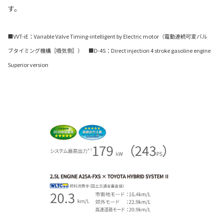
す。
■VVT-iE：Variable Valve Timing-intelligent by Electric motor（電動連続可変バル
ブタイミング機構［吸気側］） ■D-4S：Direct injection 4 stroke gasoline engine
Superior version