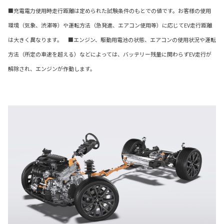
■充電電力使用時走行距離は定められた試験条件のもとでの値です。お客様の使用
環境（気象、渋滞等）や運転方法（急発進、エアコン使用等）に応じてEV走行距離
は大きく異なります。 ■エンジン、駆動用電池の状態、エアコンの使用状況や運転
方法（所定の車速を超える）などによっては、バッテリー残量に関わらずEV走行が
解除され、エンジンが作動します。