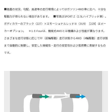
■路面の状況、勾配、高速等の走行環境によってはガソリン4WD車に比べ、十分な
駆動力が得られない場合があります。 ■写真はSPORT Z（2.5Lハイブリッド車）。
ボディカラーのブラック〈227〉×エモーショナルレッドⅢ〈3U9〉［2ZR］はメー
カーオプション。 ＊1. E-Fourは、機械式4WDとは機構および性能が異なります。
さまざまな走行状態に応じてFF（前輪駆動）走行状態から4WD（4輪駆動）走行状態
まで自動的に制御し、安定した操縦性・走行の安定性および低燃費に貢献するもの
です。