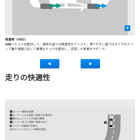
+
発進時〈4WD〉
定
後輪へトルクを配分して、通常の道では発進性をアシスト。滑りやすい道ではタイヤのスリ
定
ップ量や坂道に応じて最適なトルクを配分し、安定した発進をサポート。
走りの快適性