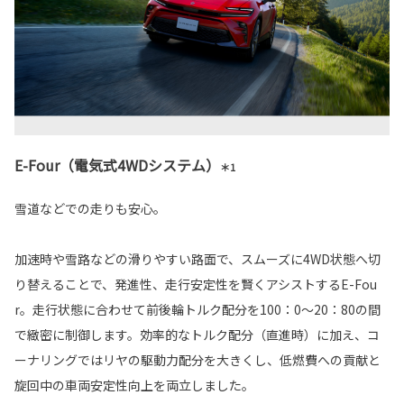
E-Four（電気式4WDシステム）
＊1
雪道などでの走りも安心。
加速時や雪路などの滑りやすい路面で、スムーズに4WD状態へ切
り替えることで、発進性、走行安定性を賢くアシストするE-Fou
r。走行状態に合わせて前後輪トルク配分を100：0～20：80の間
で緻密に制御します。効率的なトルク配分（直進時）に加え、コ
ーナリングではリヤの駆動力配分を大きくし、低燃費への貢献と
旋回中の車両安定性向上を両立しました。