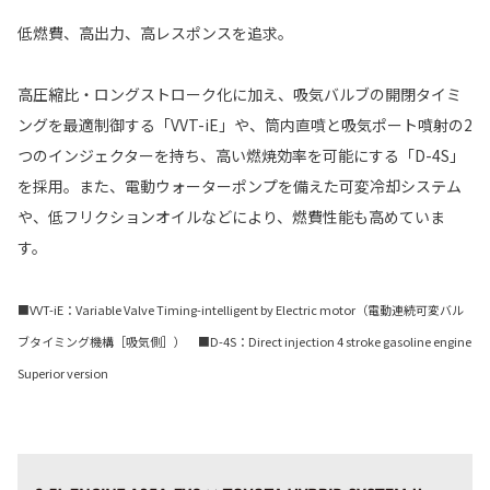
低燃費、高出力、高レスポンスを追求。
高圧縮比・ロングストローク化に加え、吸気バルブの開閉タイミ
ングを最適制御する「VVT-iE」や、筒内直噴と吸気ポート噴射の2
つのインジェクターを持ち、高い燃焼効率を可能にする「D-4S」
を採用。また、電動ウォーターポンプを備えた可変冷却システム
や、低フリクションオイルなどにより、燃費性能も高めていま
す。
■VVT-iE：Variable Valve Timing-intelligent by Electric motor（電動連続可変バル
ブタイミング機構［吸気側］） ■D-4S：Direct injection 4 stroke gasoline engine
Superior version