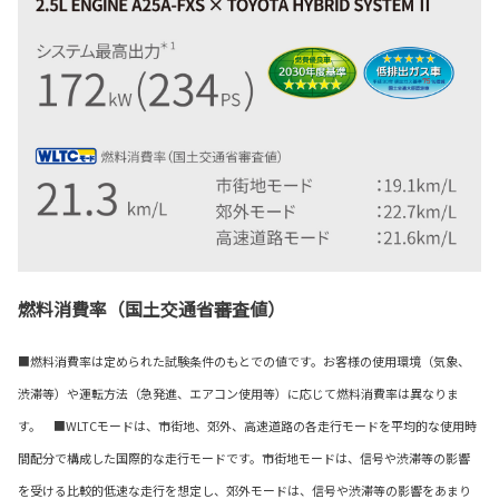
燃料消費率（国土交通省審査値）
■燃料消費率は定められた試験条件のもとでの値です。お客様の使用環境（気象、
渋滞等）や運転方法（急発進、エアコン使用等）に応じて燃料消費率は異なりま
す。 ■WLTCモードは、市街地、郊外、高速道路の各走行モードを平均的な使用時
間配分で構成した国際的な走行モードです。市街地モードは、信号や渋滞等の影響
を受ける比較的低速な走行を想定し、郊外モードは、信号や渋滞等の影響をあまり