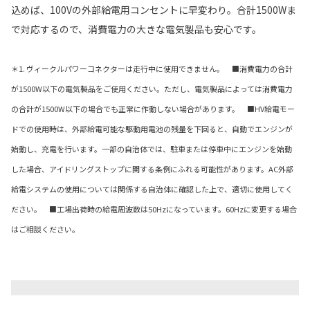
込めば、100Vの外部給電用コンセントに早変わり。合計1500Wま
で対応するので、消費電力の大きな電気製品も安心です。
＊1. ヴィークルパワーコネクターは走行中に使用できません。 ■消費電力の合計
が1500W以下の電気製品をご使用ください。ただし、電気製品によっては消費電力
の合計が1500W以下の場合でも正常に作動しない場合があります。 ■HV給電モー
ドでの使用時は、外部給電可能な駆動用電池の残量を下回ると、自動でエンジンが
始動し、充電を行います。一部の自治体では、駐車または停車中にエンジンを始動
した場合、アイドリングストップに関する条例にふれる可能性があります。AC外部
給電システムの使用については関係する自治体に確認した上で、適切に使用してく
ださい。 ■工場出荷時の給電周波数は50Hzになっています。60Hzに変更する場合
はご相談ください。