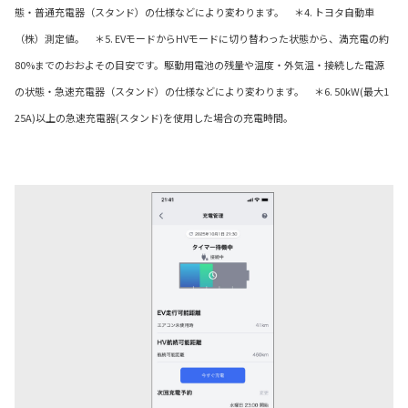
態・普通充電器（スタンド）の仕様などにより変わります。 ＊4. トヨタ自動車
（株）測定値。 ＊5. EVモードからHVモードに切り替わった状態から、満充電の約
80%までのおおよその目安です。駆動用電池の残量や温度・外気温・接続した電源
の状態・急速充電器（スタンド）の仕様などにより変わります。 ＊6. 50kW(最大1
25A)以上の急速充電器(スタンド)を使用した場合の充電時間。