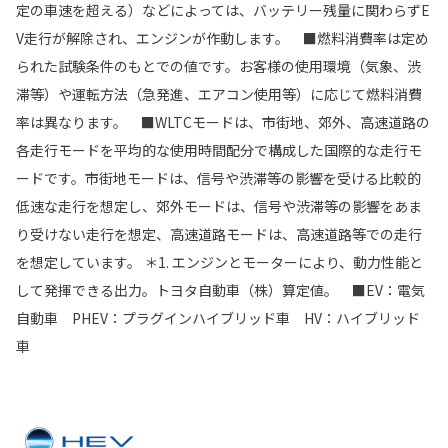
定の車速を超える）などによっては、バッテリー残量に関わらずE
V走行が解除され、エンジンが作動します。 ■燃料消費率は定め
られた試験条件のもとでの値です。お客様の使用環境（気象、渋
滞等）や運転方法（急発進、エアコン使用等）に応じて燃料消費
率は異なります。 ■WLTCモードは、市街地、郊外、高速道路の
各走行モードを平均的な使用時間配分で構成した国際的な走行モ
ードです。市街地モードは、信号や渋滞等の影響を受ける比較的
低速な走行を想定し、郊外モードは、信号や渋滞等の影響をあま
り受けない走行を想定、高速道路モードは、高速道路等での走行
を想定しています。 ＊1. エンジンとモーターにより、動力性能と
して発揮できる出力。トヨタ自動車（株）算定値。 ■EV：電気
自動車 PHEV：プラグインハイブリッド車 HV：ハイブリッド
車