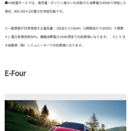
■HV給電モードでは、満充電・ガソリン満タンの状態から消費電力400Wで供給した
場合、約6.5日＊2の電力を供給可能です。
※一般家庭が日常使用する電気量：1日当たり10kWh（1時間当たり400Ｗ）で換算
＊1. 電力変換効率80%、補機消費電力160W想定での試算値になります。 ＊2. トヨ
タ自動車（株）シミュレーターでの試算値になります。
E-Four