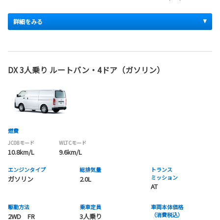
詳細をみる
DX 3人乗り ルートバン・4ドア（ガソリン）
燃費
JC08モード
WLTCモード
10.8km/L
9.6km/L
エンジンタイプ
総排気量
トランス
ミッション
ガソリン
2.0L
AT
駆動方法
乗車定員
車両本体価格
（消費税込）
2WD FR
3人乗り