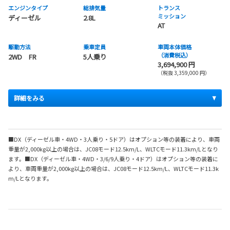
エンジンタイプ
総排気量
トランス
ミッション
ディーゼル
2.8L
AT
駆動方法
乗車定員
車両本体価格
（消費税込）
2WD FR
5人乗り
3,694,900 円
（税抜 3,359,000 円）
詳細をみる
■DX（ディーゼル車・4WD・3人乗り・5ドア）はオプション等の装着により、車両
重量が2,000kg以上の場合は、JC08モード12.5km/L、WLTCモード11.3km/Lとなり
ます。■DX（ディーゼル車・4WD・3/6/9人乗り・4ドア）はオプション等の装着に
より、車両重量が2,000kg以上の場合は、JC08モード12.5km/L、WLTCモード11.3k
m/Lとなります。