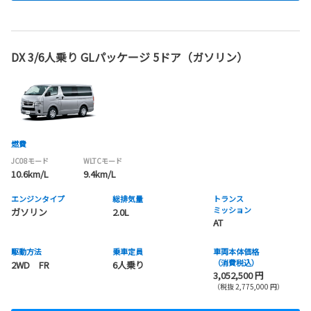
DX 3/6人乗り GLパッケージ 5ドア（ガソリン）
燃費
JC08モード
WLTCモード
10.6km/L
9.4km/L
エンジンタイプ
総排気量
トランス
ミッション
ガソリン
2.0L
AT
駆動方法
乗車定員
車両本体価格
（消費税込）
2WD FR
6人乗り
3,052,500 円
（税抜 2,775,000 円）