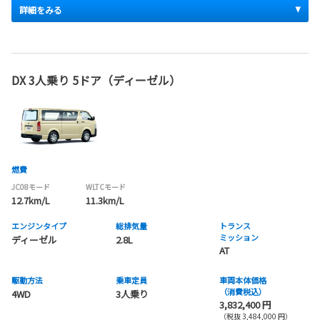
詳細をみる
DX 3人乗り 5ドア（ディーゼル）
燃費
JC08モード
WLTCモード
12.7km/L
11.3km/L
エンジンタイプ
総排気量
トランス
ミッション
ディーゼル
2.8L
AT
駆動方法
乗車定員
車両本体価格
（消費税込）
4WD
3人乗り
3,832,400 円
（税抜 3,484,000 円）