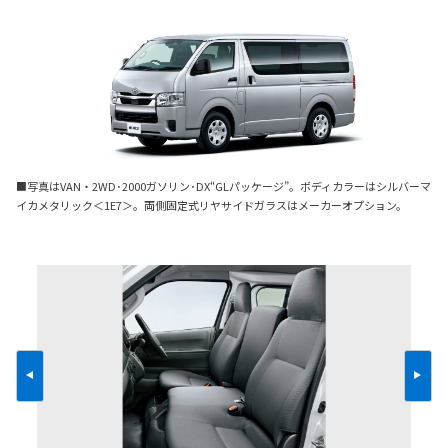
■写真はVAN・2WD･2000ガソリン･DX“GLパッケージ”。ボディカラーはシルバーマ
イカメタリック＜1E7＞。両側固定式リヤサイドガラスはメーカーオプション。