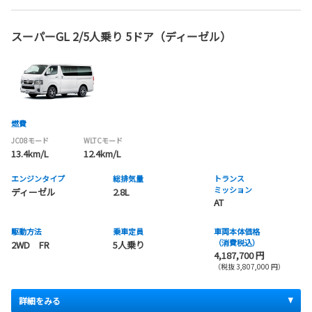
スーパーGL 2/5人乗り 5ドア（ディーゼル）
燃費
JC08モード
WLTCモード
13.4km/L
12.4km/L
エンジンタイプ
総排気量
トランス
ミッション
ディーゼル
2.8L
AT
駆動方法
乗車定員
車両本体価格
（消費税込）
2WD FR
5人乗り
4,187,700 円
（税抜 3,807,000 円）
詳細をみる