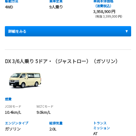
駆動方法
乗車定員
車両本体価格
（消費税込）
4WD
9人乗り
3,958,900 円
（税抜 3,599,000 円）
詳細をみる
DX 3/6人乗り 5ドア・（ジャストロー）（ガソリン）
燃費
JC08モード
WLTCモード
10.4km/L
9.0km/L
エンジンタイプ
総排気量
トランス
ミッション
ガソリン
2.0L
AT