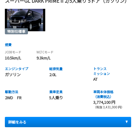
スーパーGL DARK PRIME II 2/5人乗り 5ドア（ガソリン）
燃費
JC08モード
WLTCモード
10.5km/L
9.3km/L
エンジンタイプ
総排気量
トランス
ミッション
ガソリン
2.0L
AT
駆動方法
乗車定員
車両本体価格
（消費税込）
2WD FR
5人乗り
3,774,100 円
（税抜 3,431,000 円）
詳細をみる