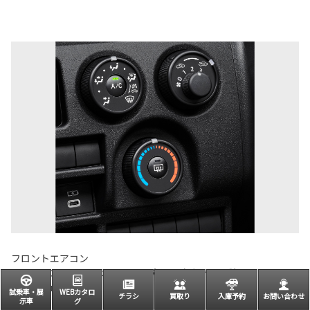
フロントエアコン
フロントエアコンコントロールパネル（ダイヤル式）
■写真はVAN DX。
試乗車・展
WEBカタロ
チラシ
買取り
入庫予約
お問い合わせ
示車
グ