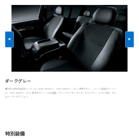
ダークグレー
■写真は特別仕様車スーパーGL“DARK PRIME II”（2WD·2800ディーゼル·標準ボディ）［ベース車両はスーパー
GL（2WD·2800ディーゼル·標準ボディ）］の計器盤。ディスプレイオーディオ（コネクティッドナビ対応）Plus
はメーカーオプション。
特別装備