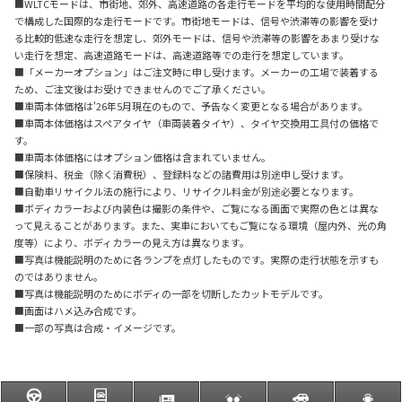
■WLTCモードは、市街地、郊外、高速道路の各走行モードを平均的な使用時間配分
で構成した国際的な走行モードです。市街地モードは、信号や渋滞等の影響を受け
る比較的低速な走行を想定し、郊外モードは、信号や渋滞等の影響をあまり受けな
い走行を想定、高速道路モードは、高速道路等での走行を想定しています。
■「メーカーオプション」はご注文時に申し受けます。メーカーの工場で装着する
ため、ご注文後はお受けできませんのでご了承ください。
■車両本体価格は'26年5月現在のもので、予告なく変更となる場合があります。
■車両本体価格はスペアタイヤ（車両装着タイヤ）、タイヤ交換用工具付の価格で
す。
■車両本体価格にはオプション価格は含まれていません。
■保険料、税金（除く消費税）、登録料などの諸費用は別途申し受けます。
■自動車リサイクル法の施行により、リサイクル料金が別途必要となります。
■ボディカラーおよび内装色は撮影の条件や、ご覧になる画面で実際の色とは異な
って見えることがあります。また、実車においてもご覧になる環境（屋内外、光の角
度等）により、ボディカラーの見え方は異なります。
■写真は機能説明のために各ランプを点灯したものです。実際の走行状態を示すも
のではありません。
■写真は機能説明のためにボディの一部を切断したカットモデルです。
■画面はハメ込み合成です。
■一部の写真は合成・イメージです。