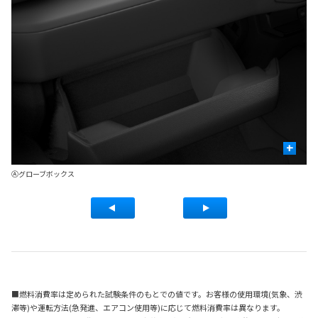
+
US
Ⓐグローブボックス
Ⓑ
■燃料消費率は定められた試験条件のもとでの値です。お客様の使用環境(気象、渋
滞等)や運転方法(急発進、エアコン使用等)に応じて燃料消費率は異なります。