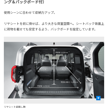
ング＆バックボード付）
使用シーンに合わせて収納力アップ。
リヤシートを前に倒せば、より大きな荷室空間へ。シートバック背面上
に荷物を載せても安定するよう、バックボードを設定しています。
+
リヤシート前倒し時
リ