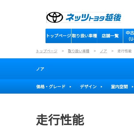
中古
トップページ
取り扱い車種
店舗一覧
（U
トップページ
取り扱い車種
ノア
走行性能
ノア
価格・グレード
デザイン
室内空間
走行性能