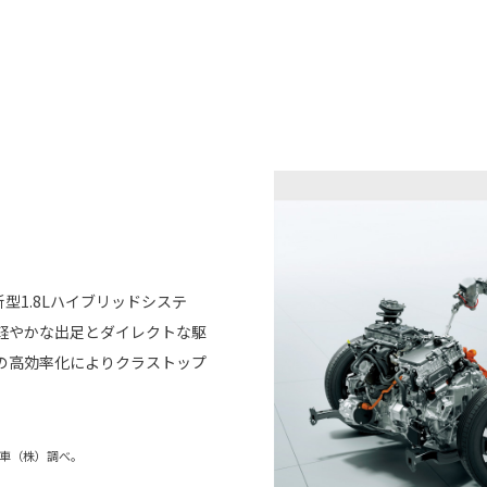
型1.8Lハイブリッドシステ
軽やかな出足とダイレクトな駆
の高効率化によりクラストップ
動車（株）調べ。