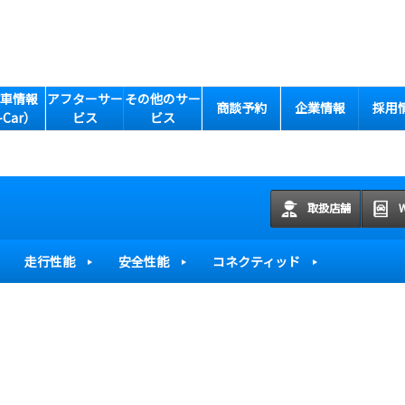
車情報
アフターサー
その他のサー
商談予約
企業情報
採用
-Car）
ビス
ビス
取扱店舗
走行性能
安全性能
コネクティッド