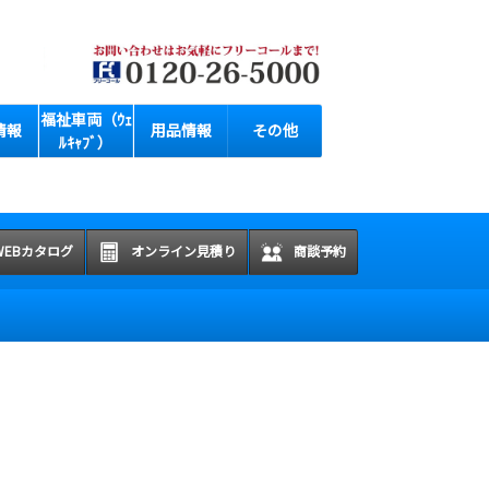
福祉車両（ｳｪ
情報
用品情報
その他
ﾙｷｬﾌﾞ）
WEBカタログ
オンライン見積り
商談予約