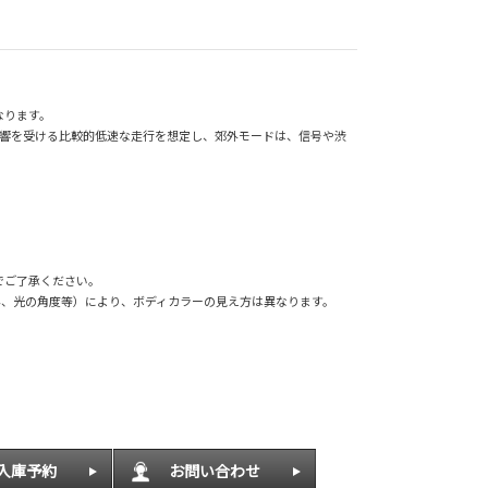
なります。
影響を受ける比較的低速な走行を想定し、郊外モードは、信号や渋
でご了承ください。
外、光の角度等）により、ボディカラーの見え方は異なります。
入庫予約
お問い合わせ