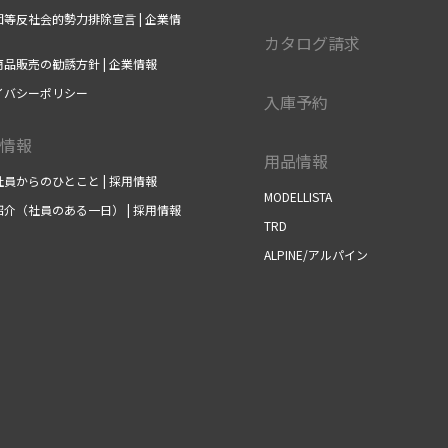
等反社会的勢力排除宣言 | 企業情
カタログ請求
品販売の勧誘方針 | 企業情報
イバシーポリシー
入庫予約
情報
用品情報
員からのひとこと | 採用情報
MODELLISTA
介（社員のある一日） | 採用情報
TRD
ALPINE/アルパイン