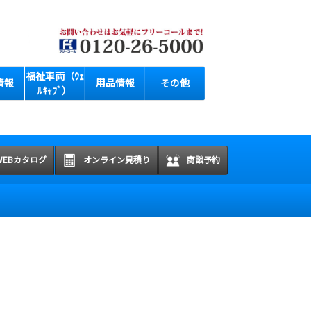
福祉車両（ｳｪ
情報
用品情報
その他
ﾙｷｬﾌﾞ）
WEBカタログ
オンライン見積り
商談予約