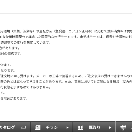
使用環境（気象、渋滞等）や運転方法（急発進、エアコン使用等）に応じて燃料消費率は異
均的な使用時間配分で構成した国際的な走行モードです。市街地モードは、信号や渋滞等の
速道路等での走行を想定しています。
場合があります。
具付の価格です。
。
受けます。
となります。
ご注文時に申し受けます。メーカーの工場で装着するため、ご注文後はお受けできませんの
実際の色とは異なって見えることがあります。また、実車においてもご覧になる環境（屋内
走行状態を示すものではありません。
です。
なる場合があります。
Bカタログ
チラシ
買取り