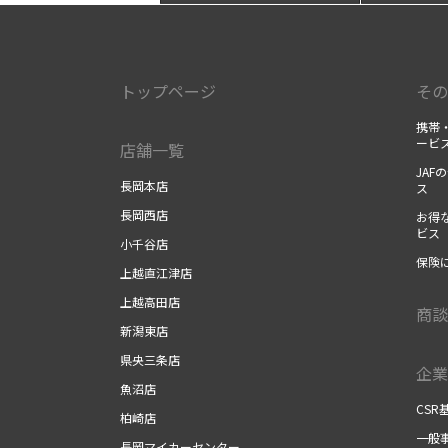
トップページ
その
携帯・
ービ
店舗一覧
JAF
長岡本店
ス
長岡西店
お得な
ビス
小千谷店
保険に
上越直江津店
上越高田店
商談
新潟東店
県央三条店
企業
魚沼店
CSR
柏崎店
一般事
長岡マイカーセンター