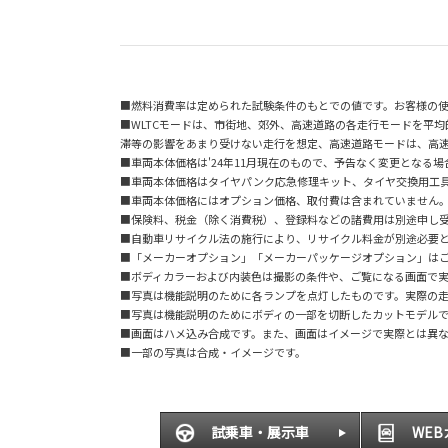
■燃料消費率は定められた試験条件のもとでの値です。お客様の
■WLTCモードは、市街地、郊外、高速道路の各走行モードを平
滞等の影響をあまり受けない走行を想定、高速道路モードは、高
■車両本体価格は'24年11月現在のもので、予告なく変更となる
■車両本体価格はタイヤパンク応急修理キット、タイヤ交換用工
■車両本体価格にはオプション価格、取付費は含まれていません
■保険料、税金（除く消費税）、登録料などの諸費用は別途申し
■自動車リサイクル法の施行により、リサイクル料金が別途必要
■「メーカーオプション」「メーカーパッケージオプション」は
■ボディカラーおよび内装色は撮影の条件や、ご覧になる画面で
■写真は機能説明のために各ランプを点灯したものです。実際の
■写真は機能説明のためにボディの一部を切断したカットモデル
■画面はハメ込み合成です。また、画面はイメージで実際とは異
■一部の写真は合成・イメージです。
試乗車・展示車
WE