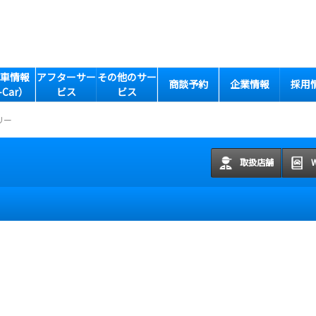
車情報
アフターサー
その他のサー
商談予約
企業情報
採用
-Car）
ビス
ビス
リー
取扱店舗