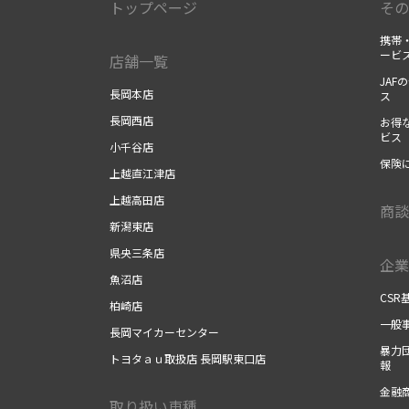
トップページ
その
携帯・
ービ
店舗一覧
JAF
長岡本店
ス
長岡西店
お得な
ビス
小千谷店
保険に
上越直江津店
上越高田店
商談
新潟東店
県央三条店
企業
魚沼店
CSR
柏崎店
一般事
長岡マイカーセンター
暴力団
トヨタａｕ取扱店 長岡駅東口店
報
金融商
取り扱い車種