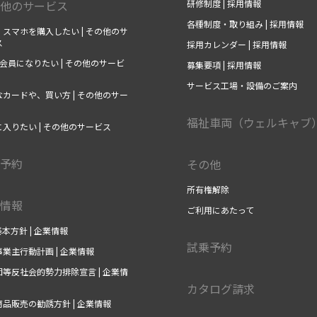
他のサービス
研修制度 | 採用情報
各種制度・取り組み | 採用情報
スマホを購入したい | その他のサ
ス
採用カレンダー | 採用情報
の会員になりたい | その他のサービ
募集要項 | 採用情報
サービス工場・設備のご案内
カードや、買い方 | その他のサー
福祉車両（ウェルキャブ
入りたい | その他のサービス
予約
その他
所有権解除
情報
ご利用にあたって
基本方針 | 企業情報
試乗予約
業主行動計画 | 企業情報
等反社会的勢力排除宣言 | 企業情
カタログ請求
品販売の勧誘方針 | 企業情報