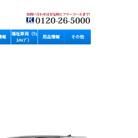
福祉車両（ｳｪ
情報
用品情報
その他
ﾙｷｬﾌﾞ）