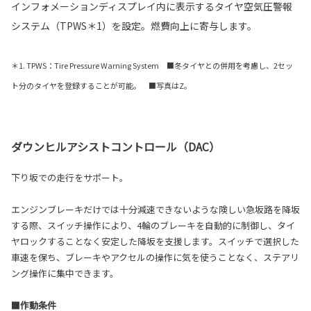
インフォメーションディスプレイ内に表示するタイヤ空気圧警報
システム（TPWS＊1）を設定。燃費向上に寄与します。
＊1. TPWS：Tire Pressure Warning System ■冬タイヤとの併用を考慮し、2セッ
ト分のタイヤを登録することが可能。 ■写真はZ。
ダウンヒルアシストコントロール（DAC）
下り坂での走行をサポート。
エンジンブレーキだけでは十分減速できないような険しい急坂路を降坂
する際、スイッチ操作により、4輪のブレーキを自動的に制御し、タイ
ヤロックすることなく安定した降坂を支援します。スイッチで選択した
車速を保ち、ブレーキやアクセルの操作に気を使うことなく、ステアリ
ング操作に集中できます。
■作動条件