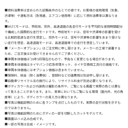
■燃料消費率は定められた試験条件のもとでの値です。お客様の使用環境（気象、
渋滞等）や運転方法（急発進、エアコン使用等）に応じて燃料消費率は異なりま
す。
■WLTCモードは、市街地、郊外、高速道路の各走行モードを平均的な使用時間配分
で構成した国際的な走行モードです。市街地モードは、信号や渋滞等の影響を受け
る比較的低速な走行を想定し、郊外モードは、信号や渋滞等の影響をあまり受けな
い走行を想定、高速道路モードは、高速道路等での走行を想定しています。
■「メーカーオプション」はご注文時に申し受けます。メーカーの工場で装着する
ため、ご注文後はお受けできませんのでご了承ください。
■車両本体価格は'26年5月現在のもので、予告なく変更となる場合があります。
■車両本体価格はタイヤパンク応急修理キット、タイヤ交換用工具付の価格です。
■車両本体価格にはオプション価格は含まれていません。
■保険料、税金（除く消費税）、登録料などの諸費用は別途申し受けます。
■自動車リサイクル法の施行により、リサイクル料金が別途必要となります。
■ボディカラーおよび内装色は撮影の条件や、ご覧になる画面で実際の色とは異な
って見えることがあります。また、実車においてもご覧になる環境（屋内外、光の角
度等）により、ボディカラーの見え方は異なります。
■写真は機能説明のために各ランプを点灯したものです。実際の走行状態を示すも
のではありません。
■写真は機能説明のためにボディの一部を切断したカットモデルです。
■画面はハメ込み合成です。
■一部の写真は合成・イメージです。