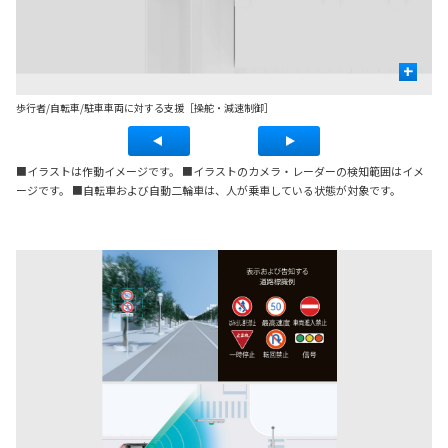
+
歩行者/自転車/駐車車両に対する支援［操舵・減速制御］
先
■イラストは作動イメージです。 ■イラストのカメラ・レーダーの検知範囲はイメ
ージです。 ■自転車および自動二輪車は、人が乗車している状態が対象です。