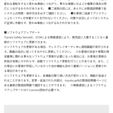
委ねる運転をすると思わぬ事故につながり、重大な傷害におよぶか最悪の場合は死
亡につながるおそれがあります。 ■ご使用の前には、あらかじめ取扱説明書で各
システムの特徴・操作方法を必ずご確認ください。 ■お客様ご自身でプリクラッ
シュセーフティの作動テストを行わないでください。対象や状況によってはシステム
が正常に作動せず、思わぬ事故につながるおそれがあります。
■ソフトウェアアップデート
Toyota Safety Senseは、DCMによる無線通信により、販売店に入庫することなく最
新のソフトウェアに更新できます。
※ソフトウェアの更新がある場合、ディスプレイオーディオに通知画面が表示されま
す。画面の指示に従ってすみやかに更新してください。 ※お客様の安全や車両の保
安基準に関わる重大なソフトウェア更新が必要になった場合には、お客様の更新の
許諾の有無にかかわらず、自動でソフトウェア更新を行うことがあります。また、こ
の場合にお客様が許諾していなかった他の機能も含めて最新バージョンに更新され
る場合があります。
※ソフトウェアを更新すると、各機能の取り扱い方法が変わったり、機能が追加さ
れることがあります。変更・追加された内容は、toyota.jp内の取扱説明書ページに
ある最新の取扱説明書で確認することができます。 ※無線通信によるソフトウェ
アアップデートはT-Connect契約が必要です。