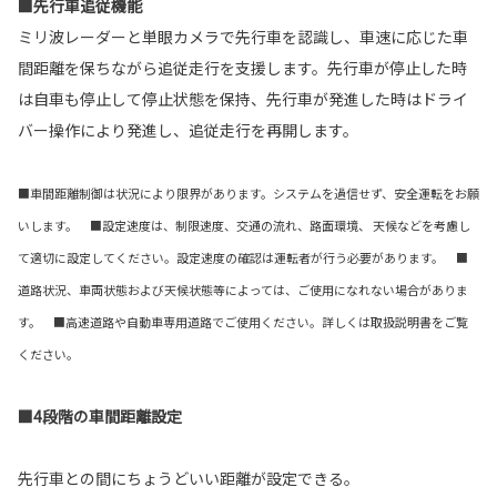
■先行車追従機能
ミリ波レーダーと単眼カメラで先行車を認識し、車速に応じた車
間距離を保ちながら追従走行を支援します。先行車が停止した時
は自車も停止して停止状態を保持、先行車が発進した時はドライ
バー操作により発進し、追従走行を再開します。
■車間距離制御は状況により限界があります。システムを過信せず、安全運転をお願
いします。 ■設定速度は、制限速度、交通の流れ、路面環境、 天候などを考慮し
て適切に設定してください。設定速度の確認は運転者が行う必要があります。 ■
道路状況、車両状態および天候状態等によっては、ご使用になれない場合がありま
す。 ■高速道路や自動車専用道路でご使用ください。詳しくは取扱説明書をご覧
ください。
■4段階の車間距離設定
先行車との間にちょうどいい距離が設定できる。