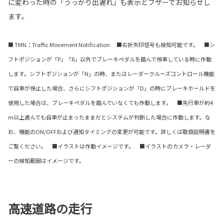
に変わった時の「うっかり出遅れ」も表示とブザーでお知らせし
ます。
■ TMN：Traffic Movement Notification ■右折矢印信号も検知可能です。 ■シ
フトポジションが「P」「R」以外でブレーキペダルを踏んで停車している時に作動
します。シフトポジションが「N」の時、またはレーダークルーズコントロール機能
で自車が停止した場合、さらにシフトポジションが「D」の時にブレーキホールドを
使用した場合は、ブレーキペダルを踏んでいなくても作動します。 ■先行車が約4
m以上進んでも自車が止まったままだとシステムが判断した場合に作動します。な
お、機能のON/OFFおよび通知タイミングの変更が可能です。詳しくは取扱説明書を
ご覧ください。 ■イラストは作動イメージです。 ■イラストのカメラ・レーダ
ーの検知範囲はイメージです。
高速道路の走行