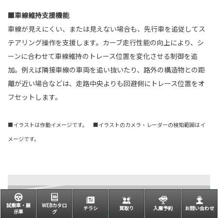
■車線維持支援機能
車線が見えにくい、または見えない場合も、先行車を追従してス
テアリング操作を支援します。カーブ走行性能の向上により、シ
ーンに合わせて車線維持のトレース位置を変化させる制御を追
加。例えば隣接車線の車両を追い抜いたり、路外の構造物との距
離が近い場合などは、走路中央よりも回避側にトレース位置をオ
フセットします。
■イラストは作動イメージです。 ■イラストのカメラ・レーダーの検知範囲はイ
メージです。
試乗車・展
WEBカタロ
チラシ
買取り
入庫予約
お問い合わせ
示車
グ