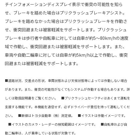
チインフォメーションディスプレイ表示で衝突の可能性を知ら
せ、ブレーキを踏めた場合はプリクラッシュブレーキアシスト。
ブレーキを踏めなかった場合はプリクラッシュブレーキを作動さ
せ、衝突回避または被害軽減をサポートします。プリクラッシュ
ブレーキは歩行者や自転車に対しては自車が約5〜80km/hの速度
域で作動し、衝突回避または被害軽減をサポートします。また、
車両や自動二輪車に対しては自車が約5km/h以上で作動し、衝突
回避または被害軽減をサポートします。
■道路状況、交差点の形状、車両状態および天候状態等によっては作動しない場合
があります。また、衝突の可能性がなくてもシステムが作動する場合もあります。詳
しくは取扱説明書をご覧ください。 ■プリクラッシュセーフティはあくまで運転を
支援する機能です。本機能を過信せず、必ずドライバーが責任を持って運転してくだ
さい。 ■数値はトヨタ自動車（株）測定値。 ■イラストは作動イメージです。
■イラストのカメラ・レーダーの検知範囲はイメージです。 ■自転車および自
動二輪車は、人が乗車している状態が対象です。