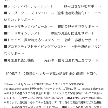
■レーンディパーチャーアラート………はみ出さないをサポート
■レーダークルーズコントロール（全車速追従機能付）………つ
いていくをサポート
■オートマチックハイビーム………夜間の見やすさをサポート
■ロードサインアシスト………標識の見逃し防止をサポート
■ドライバー異常時対応システム………救命・救護をサポート
■プロアクティブドライビングアシスト………安全運転をさりげ
なくサポート
■発進遅れ告知機能………先行車・信号出遅れ防止をサポート
［POINT 2］2種類のセンサーで高い認識性能と信頼性を両立。
⚠Toyota Safety Senseを安全にお使いいただく上での留意事項説明
Toyota Safety Senseは予防安全パッケージです。ご契約に際し、Toyota Safety Sen
seおよびその各システムを安全にお使いいただくための留意事項についてご説明い
たします。（ご使用になる際のお客様へのお願い） ■運転者には安全運転の義務
があります。運転者は各システムを過信せず、常に自らの責任で周囲の状況を把握
し、ご自身の操作で安全を確保してください。 ■各システムに頼ったり、安全を