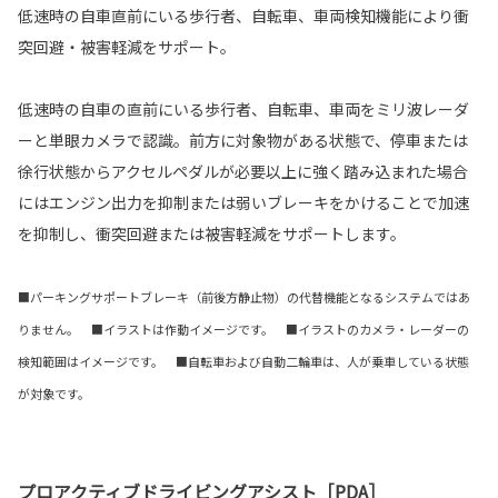
低速時の自車直前にいる歩行者、自転車、車両検知機能により衝
突回避・被害軽減をサポート。
低速時の自車の直前にいる歩行者、自転車、車両をミリ波レーダ
ーと単眼カメラで認識。前方に対象物がある状態で、停車または
徐行状態からアクセルペダルが必要以上に強く踏み込まれた場合
にはエンジン出力を抑制または弱いブレーキをかけることで加速
を抑制し、衝突回避または被害軽減をサポートします。
■パーキングサポートブレーキ（前後方静止物）の代替機能となるシステムではあ
りません。 ■イラストは作動イメージです。 ■イラストのカメラ・レーダーの
検知範囲はイメージです。 ■自転車および自動二輪車は、人が乗車している状態
が対象です。
プロアクティブドライビングアシスト［PDA］