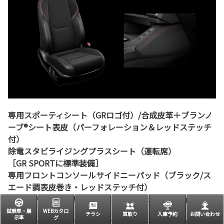
専用スポーティシート（GRロゴ付）/合成皮革＋ブランノ
ーブ®シート表皮（パーフォレーション＆レッドステッチ
付）
除電スタビライジングプラスシート（運転席）
［GR SPORTに標準装備］
専用フロントコンソールサイドニーパッド（ブラック/ス
エード調表皮巻き・レッドステッチ付）
［GR SPORTに標準装備。Zに販売店装着オプション］
試乗車・展
WEBカタロ
チラシ
買取り
入庫予約
お問い合わせ
示車
グ
クルマとの一体感を生み、正確なステアリング操作に貢献。