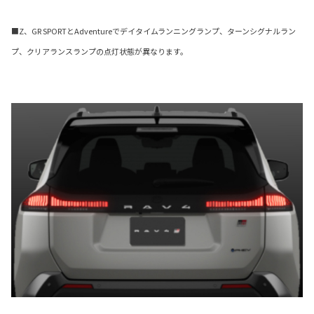
■Z、GR SPORTとAdventureでデイタイムランニングランプ、ターンシグナルラン
プ、クリアランスランプの点灯状態が異なります。