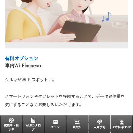
有料オプション
車内Wi-Fi
＊1＊2＊3
クルマがWi-Fiスポットに。
スマートフォンやタブレットを接続することで、データ通信量を
気にすることなくお楽しみいただけます。
＊1. Wi-Fi®接続機器は10台まで同時接続可能です。 ＊2. 直近3日間（当日は含みま
試乗車・展
WEBカタロ
チラシ
買取り
入庫予約
お問い合わせ
示車
グ
せん）で6GB以上の通信をした場合、終日速度制限がかかることがあります。 ＊3.