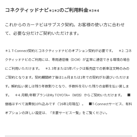
コネクティッドナビ
のご利用料金
＊1＊2
＊3＊4
これからのカーナビはサブスク契約。お客様の使い方に合わせ
て、必要な分だけご契約いただけます。
＊1. T-Connect契約とコネクティッドナビのオプション契約が必要です。 ＊2. コネ
クティッドナビのご利用には、専用通信機（DCM）が正常に通信できる環境の場合
にご利用いただけます。 ＊3. 3年または5年パックは販売店での新車注文時のみの
ご契約となります。契約期間終了後は1ヵ月または1年での契約がお選びいただけま
す。解約払い戻しは残り年数割りとなり、手数料を引いた残りの金額を払い戻しま
す。 ＊4. 月額/年額プランはMy TOYOTA+（WEB）からご契約いただけます。 ■
価格はすべて消費税10％込みです（‘26年2月現在）。 ■T-Connectサービス、有料
オプションの詳しい設定は、「主要サービス一覧」をご覧ください。