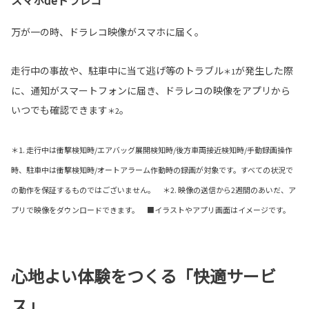
万が一の時、ドラレコ映像がスマホに届く。
走行中の事故や、駐車中に当て逃げ等のトラブル
が発生した際
＊1
に、通知がスマートフォンに届き、ドラレコの映像をアプリから
いつでも確認できます
。
＊2
＊1. 走行中は衝撃検知時/エアバッグ展開検知時/後方車両接近検知時/手動録画操作
時、駐車中は衝撃検知時/オートアラーム作動時の録画が対象です。すべての状況で
の動作を保証するものではございません。 ＊2. 映像の送信から2週間のあいだ、ア
プリで映像をダウンロードできます。 ■イラストやアプリ画面はイメージです。
心地よい体験をつくる「快適サービ
ス」