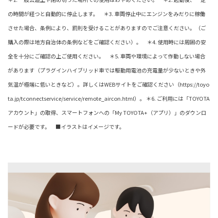
の時間が経つと自動的に停止します。 ＊3. 車両停止中にエンジンをみだりに稼働
させた場合、条例により、罰則を受けることがありますのでご注意ください。（ご
購入の際は地方自治体の条例などをご確認ください）。 ＊4. 使用時には周囲の安
全を十分にご確認の上ご使用ください。 ＊5. 車両や環境によって作動しない場合
があります（プラグインハイブリッド車では駆動用電池の充電量が少ないときや外
気温が極端に低いときなど）。詳しくはWEBサイトをご確認ください（https://toyo
ta.jp/tconnectservice/service/remote_aircon.html）。 ＊6. ご利用には「TOYOTA
アカウント」の取得、スマートフォンへの「My TOYOTA+（アプリ）」のダウンロ
ードが必要です。 ■イラストはイメージです。