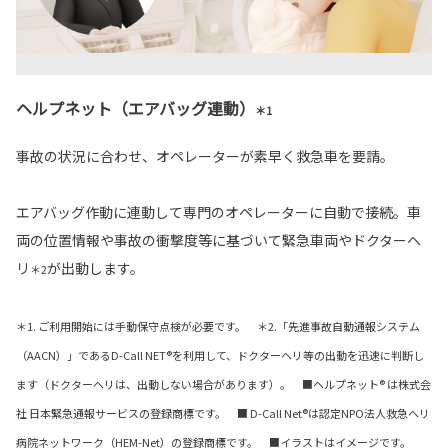
ヘルプネット（エアバッグ連動）
＊1
事故の状況に合わせ、オペレーターが素早く救急車を要請。
エアバッグ作動に連動して専門のオペレーターに自動で接続。車
両の位置情報や事故の衝撃度等に基づいて緊急車両やドクターヘ
リ
が出動します。
＊2
＊1. ご利用開始には手動保守点検が必要です。 ＊2.「先進事故自動通報システム
（AACN）」であるD-Call NET®を利用して、ドクターヘリ等の出動を迅速に判断し
ます（ドクターヘリは、出動しない場合があります）。 ■ヘルプネット® は株式会
社 日本緊急通報サービスの登録商標です。 ■ D-Call Net®は認定NPO法人救急ヘリ
病院ネットワーク（HEM-Net）の登録商標です。 ■イラストはイメージです。