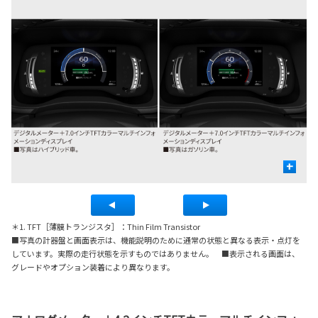
+
＊1. TFT［薄膜トランジスタ］：Thin Film Transistor
■写真の計器盤と画面表示は、機能説明のために通常の状態と異なる表示・点灯を
しています。実際の走行状態を示すものではありません。 ■表示される画面は、
グレードやオプション装着により異なります。