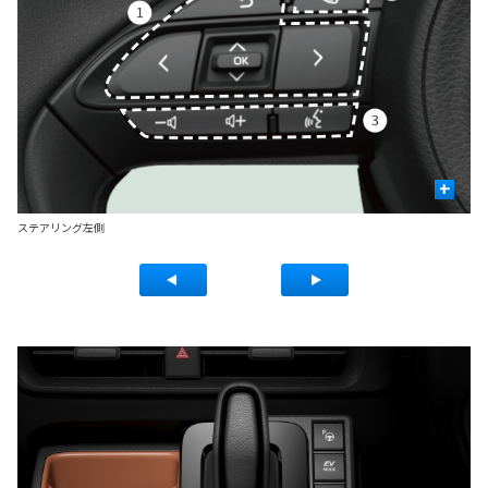
+
ステアリング左側
ス
■