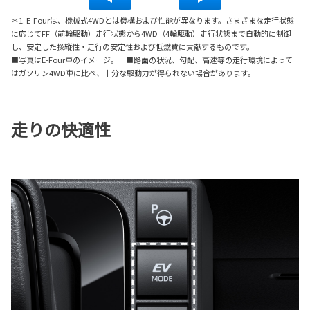
＊1. E-Fourは、機械式4WDとは機構および性能が異なります。さまざまな走行状態
に応じてFF（前輪駆動）走行状態から4WD（4輪駆動）走行状態まで自動的に制御
し、安定した操縦性・走行の安定性および低燃費に貢献するものです。
■写真はE-Four車のイメージ。 ■路面の状況、勾配、高速等の走行環境によって
はガソリン4WD車に比べ、十分な駆動力が得られない場合があります。
走りの快適性