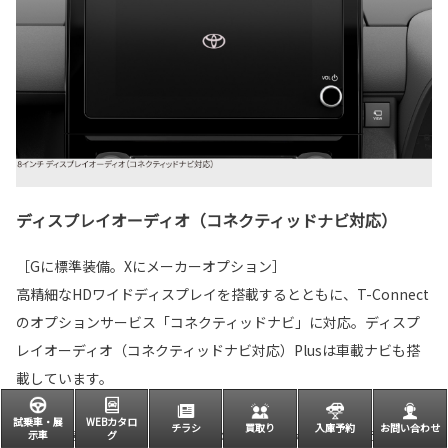
ディスプレイオーディオ（コネクティッドナビ対応）
［Gに標準装備。Xにメーカーオプション］
高精細なHDワイドディスプレイを搭載するとともに、T-Connect
のオプションサービス「コネクティッドナビ」に対応。ディスプ
レイオーディオ（コネクティッドナビ対応）Plusは車載ナビも搭
載しています。
試乗車・展
WEBカタロ
チラシ
買取り
入庫予約
お問い合わせ
示車
グ
■写真の計器盤と画面表示は、機能説明のために通常の状態と異なる表示・点灯を