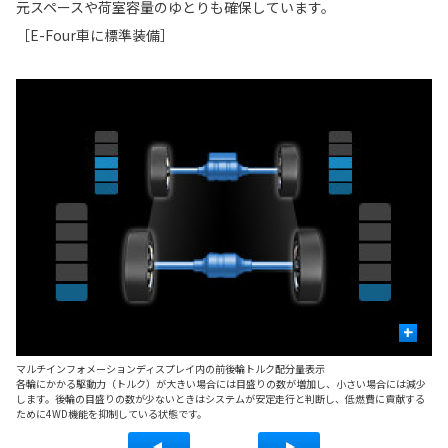
元スペースや荷室容量のゆとりも確保しています。
［E-Four車に標準装備］
+
マルチインフォメーションディスプレイ内の前後輪トルク配分量表示
■
各輪にかかる駆動力（トルク）が大きい場合には目盛りの数が増加し、小さい場合には減少
後
します。後輪の目盛りの数が少ないときはシステムが安定走行と判断し、低燃費に貢献する
ッ
ために4WD機能を抑制している状態です。