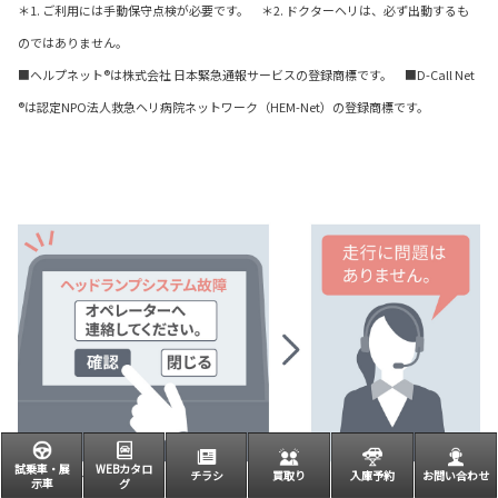
＊1. ご利用には手動保守点検が必要です。 ＊2. ドクターヘリは、必ず出動するも
のではありません。
■ヘルプネット®は株式会社 日本緊急通報サービスの登録商標です。 ■D-Call Net
®は認定NPO法人救急ヘリ病院ネットワーク（HEM-Net）の登録商標です。
試乗車・展
WEBカタロ
チラシ
買取り
入庫予約
お問い合わせ
示車
グ