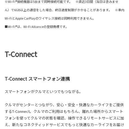
※Wi-Fi®接続機器は5台まで同時接続可能です。 ※直近3日間（当日は含みませ
ん）で6GB以上の通信をした場合、終日速度制限がかかることがあります。 ※車内
Wi-FiとApple CarPlayのワイヤレス接続は同時利用できません。
■Wi-Fi®は、Wi-Fi Allianceの登録商標です。
T-Connect
T-Connect スマートフォン連携
スマートフォンがクルマといつでもつながる。
クルマがセンターとつながり、安心・安全・快適なカーライフをご提供
するT-Connect。クルマのご利用はもちろん、離れた場所からスマート
フォンを使ってクルマの状態を確認、操作できるリモートサービスに加
え、新たなコネクティッドサービスでもっと快適なカーライフをお届け