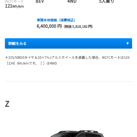
BEV
4WD
5人乗り
WLTCモード
121
Wh/km
車両本体価格（消費税込）
6,400,000 円
（税抜 5,818,182 円）
詳細をみる
＊235/50R20タイヤ＆20×7½Jアルミホイールを装着した場合、WLTCモードは126
［134］Wh/kmです。［ ］は4WD
Z