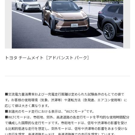
トヨタ チームメイト［アドバンスト パーク］
■交流電力量消費率および一充電走行距離は定められた試験条件のもとでの値で
す。お客様の使用環境（気象、渋滞等）や運転方法（急発進、エアコン使用等）に
応じて値は大きく異なります。
■本諸元のモード走行における表示は、“WLTCモード”です。
■WLTCモードは、市街地、郊外、高速道路の各走行モードを平均的な使用時間配分
で構成した国際的な走行モードです。市街地モードは、信号や渋滞等の影響を受け
る比較的低速な走行を想定し、郊外モードは、信号や渋滞等の影響をあまり受けな
い走行を想定、高速道路モードは、高速道路等での走行を想定しています。