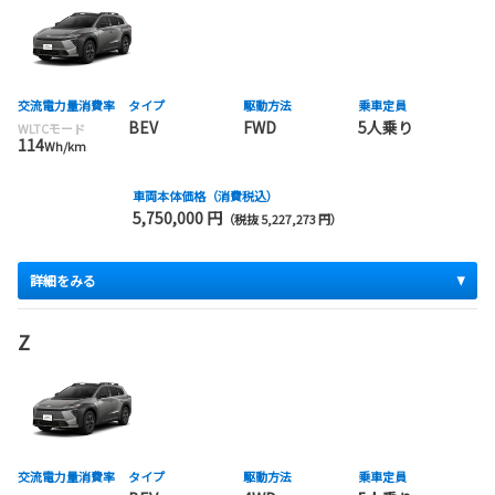
交流電力量消費率
タイプ
駆動方法
乗車定員
BEV
FWD
5人乗り
WLTCモード
114
Wh/km
車両本体価格（消費税込）
5,750,000 円
（税抜 5,227,273 円）
詳細をみる
Z
交流電力量消費率
タイプ
駆動方法
乗車定員