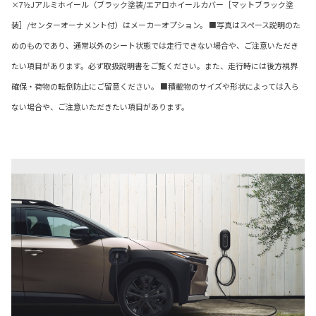
×7½Jアルミホイール（ブラック塗装/エアロホイールカバー［マットブラック塗
装］/センターオーナメント付）はメーカーオプション。 ■写真はスペース説明のた
めのものであり、通常以外のシート状態では走行できない場合や、ご注意いただき
たい項目があります。必ず取扱説明書をご覧ください。また、走行時には後方視界
確保・荷物の転倒防止にご留意ください。 ■積載物のサイズや形状によっては入ら
ない場合や、ご注意いただきたい項目があります。