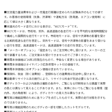
■交流電力量消費率および一充電走行距離は定められた試験条件のもとでの値で
す。お客様の使用環境（気象、渋滞等）や運転方法（急発進、エアコン使用等）に
応じて値は大きく異なります。
■本諸元のモード走行における表示は、“WLTCモード”です。
■WLTCモードは、市街地、郊外、高速道路の各走行モードを平均的な使用時間配分
で構成した国際的な走行モードです。市街地モードは、信号や渋滞等の影響を受け
る比較的低速な走行を想定し、郊外モードは、信号や渋滞等の影響をあまり受けな
い走行を想定、高速道路モードは、高速道路等での走行を想定しています。
■「メーカーオプション」「設定あり」はご注文時に申し受けます。メーカーの工
場で装着するため、ご注文後はお受けできませんのでご了承ください。
■車両本体価格は'26年2月現在のもので、予告なく変更となる場合があります。
■車両本体価格はタイヤパンク応急修理キット付の価格です。
■車両本体価格にはオプション価格は含まれていません。
■保険料、税金（除く消費税）、登録料などの諸費用は別途申し受けます。
■自動車リサイクル法の施行により、リサイクル料金が別途必要となります。
■ボディカラーおよび内装色は撮影の条件や、ご覧になる印刷物または画面で実際
の色とは異なって見えることがあります。また、実車においてもご覧になる環境（屋
内外、光の角度等）により、ボディカラーの見え方は異なります。
■写真は機能説明のために各ランプを点灯したものです。実際の走行状態を示すも
のではありません。
■写真は機能説明のためにボディの一部を切断したカットモデルです。
■画面はハメ込み合成です。