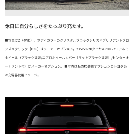
休日に自分らしさをたっぷり充たす。
■写真はZ（4WD）。ボディカラーのクリスタルブラックシリカ×ブリリアントブロ
ンズメタリック［D36］はメーカーオプション。235/50R20タイヤ＆20×7½Jアルミ
ホイール（ブラック塗装/エアロホイールカバー［マットブラック塗装］/センターオ
ーナメント付）はメーカーオプション。 ■写真は販売店装着オプションのトヨタ6k
W充電器使用イメージ。