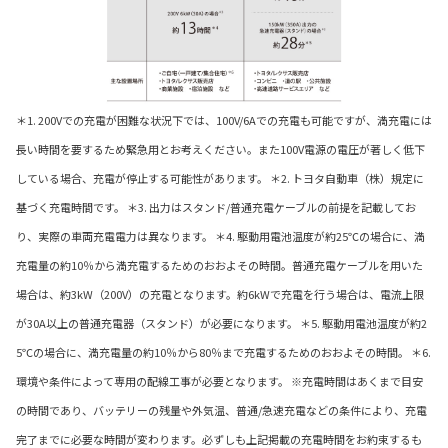
＊1. 200Vでの充電が困難な状況下では、100V/6Aでの充電も可能ですが、満充電には
長い時間を要するため緊急用とお考えください。また100V電源の電圧が著しく低下
している場合、充電が停止する可能性があります。 ＊2. トヨタ自動車（株）規定に
基づく充電時間です。 ＊3. 出力はスタンド/普通充電ケーブルの前提を記載してお
り、実際の車両充電電力は異なります。 ＊4. 駆動用電池温度が約25℃の場合に、満
充電量の約10％から満充電するためのおおよその時間。普通充電ケーブルを用いた
場合は、約3kW（200V）の充電となります。約6kWで充電を行う場合は、電流上限
が30A以上の普通充電器（スタンド）が必要になります。 ＊5. 駆動用電池温度が約2
5℃の場合に、満充電量の約10％から80％まで充電するためのおおよその時間。 ＊6.
環境や条件によって専用の配線工事が必要となります。 ※充電時間はあくまで目安
の時間であり、バッテリーの残量や外気温、普通/急速充電などの条件により、充電
完了までに必要な時間が変わります。必ずしも上記掲載の充電時間をお約束するも