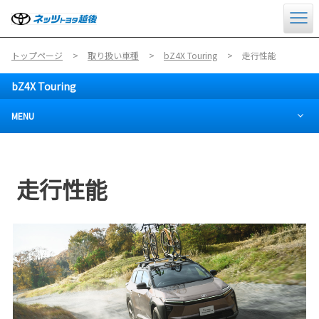
トップページ
取り扱い車種
bZ4X Touring
走行性能
bZ4X Touring
MENU
走行性能