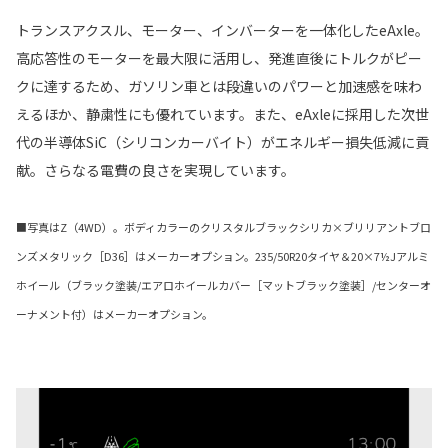
トランスアクスル、モーター、インバーターを一体化したeAxle。
高応答性のモーターを最大限に活用し、発進直後にトルクがピー
クに達するため、ガソリン車とは段違いのパワーと加速感を味わ
えるほか、静粛性にも優れています。また、eAxleに採用した次世
代の半導体SiC（シリコンカーバイト）がエネルギー損失低減に貢
献。さらなる電費の良さを実現しています。
■写真はZ（4WD）。ボディカラーのクリスタルブラックシリカ×ブリリアントブロ
ンズメタリック［D36］はメーカーオプション。235/50R20タイヤ＆20×7½Jアルミ
ホイール（ブラック塗装/エアロホイールカバー［マットブラック塗装］/センターオ
ーナメント付）はメーカーオプション。