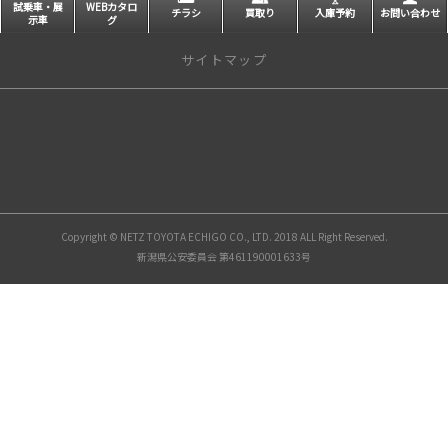
試乗車・展
WEBカタロ
チラシ
買取り
入庫予約
お問い合わせ
示車
グ
サイトマップ
トップページ
店舗一覧
長岡本店
長岡西店
Copyright © NETZ TOYOTA ECHIGO CO., LTD. 2018 ALL Right Reserved.
小千谷店
新潟県公安委員会 第461190001633号
上越直江津店
上越高田店
新潟東店
県央三条店
魚沼店
柏崎店
長岡マイカーセンター
トヨタａｕ取扱店 長岡駅東口店