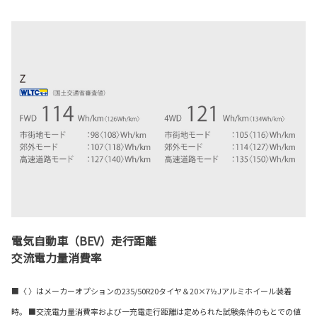
電気自動車（BEV）走行距離
交流電力量消費率
■〈 〉はメーカーオプションの235/50R20タイヤ＆20×7½Jアルミホイール装着
時。 ■交流電力量消費率および一充電走行距離は定められた試験条件のもとでの値