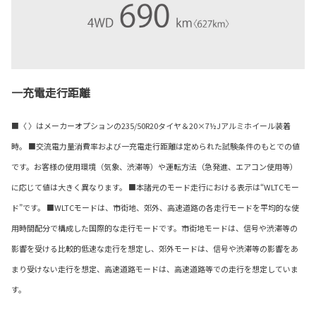
一充電走行距離
■〈 〉はメーカーオプションの235/50R20タイヤ＆20×7½Jアルミホイール装着
時。 ■交流電力量消費率および一充電走行距離は定められた試験条件のもとでの値
です。お客様の使用環境（気象、渋滞等）や運転方法（急発進、エアコン使用等）
に応じて値は大きく異なります。 ■本諸元のモード走行における表示は“WLTCモー
ド”です。 ■WLTCモードは、市街地、郊外、高速道路の各走行モードを平均的な使
用時間配分で構成した国際的な走行モードです。市街地モードは、信号や渋滞等の
影響を受ける比較的低速な走行を想定し、郊外モードは、信号や渋滞等の影響をあ
まり受けない走行を想定、高速道路モードは、高速道路等での走行を想定していま
す。