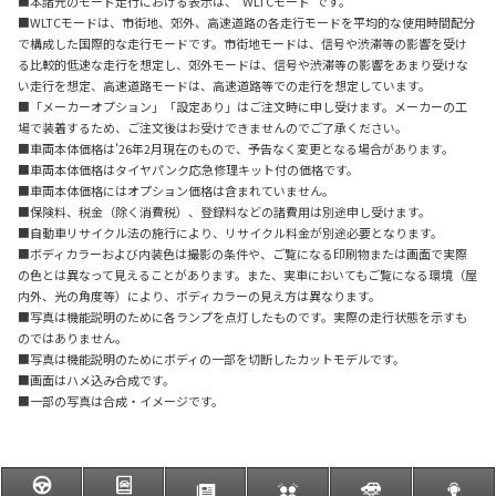
■本諸元のモード走行における表示は、“WLTCモード”です。
■WLTCモードは、市街地、郊外、高速道路の各走行モードを平均的な使用時間配分
で構成した国際的な走行モードです。市街地モードは、信号や渋滞等の影響を受け
る比較的低速な走行を想定し、郊外モードは、信号や渋滞等の影響をあまり受けな
い走行を想定、高速道路モードは、高速道路等での走行を想定しています。
■「メーカーオプション」「設定あり」はご注文時に申し受けます。メーカーの工
場で装着するため、ご注文後はお受けできませんのでご了承ください。
■車両本体価格は'26年2月現在のもので、予告なく変更となる場合があります。
■車両本体価格はタイヤパンク応急修理キット付の価格です。
■車両本体価格にはオプション価格は含まれていません。
■保険料、税金（除く消費税）、登録料などの諸費用は別途申し受けます。
■自動車リサイクル法の施行により、リサイクル料金が別途必要となります。
■ボディカラーおよび内装色は撮影の条件や、ご覧になる印刷物または画面で実際
の色とは異なって見えることがあります。また、実車においてもご覧になる環境（屋
内外、光の角度等）により、ボディカラーの見え方は異なります。
■写真は機能説明のために各ランプを点灯したものです。実際の走行状態を示すも
のではありません。
■写真は機能説明のためにボディの一部を切断したカットモデルです。
■画面はハメ込み合成です。
■一部の写真は合成・イメージです。