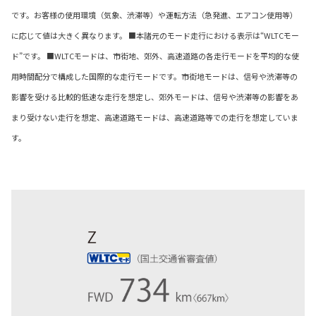
です。お客様の使用環境（気象、渋滞等）や運転方法（急発進、エアコン使用等）
に応じて値は大きく異なります。 ■本諸元のモード走行における表示は“WLTCモー
ド”です。 ■WLTCモードは、市街地、郊外、高速道路の各走行モードを平均的な使
用時間配分で構成した国際的な走行モードです。市街地モードは、信号や渋滞等の
影響を受ける比較的低速な走行を想定し、郊外モードは、信号や渋滞等の影響をあ
まり受けない走行を想定、高速道路モードは、高速道路等での走行を想定していま
す。