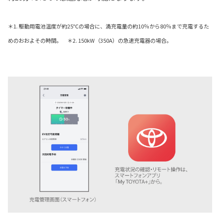
＊1. 駆動用電池温度が約25℃の場合に、満充電量の約10％から80％まで充電するた
めのおおよその時間。 ＊2. 150kW（350A）の急速充電器の場合。