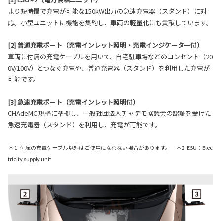
＊2
より短時間で充電が可能な150kW出力の急速充電器（スタンド）に対
応。小型ユニットに機能を集約し、車両の軽量化にも貢献しています。
[2] 普通充電ポート（充電インレット照明・充電インジケーター付）
車両に付属の充電ケーブルを用いて、自宅駐車場などのコンセント（20
0V/100V）とつなぐ充電や、普通充電器（スタンド）を利用した充電が
可能です。
[3] 急速充電ポート（充電インレット照明付）
CHAdeMO規格に準拠し、一般社団法人チャデモ協議会の認証を受けた
急速充電器（スタンド）を利用し、充電が可能です。
＊
1. 付属の充電ケーブル以外はご使用になれない場合があります。 ＊2. ESU：Elec
tricity supply unit